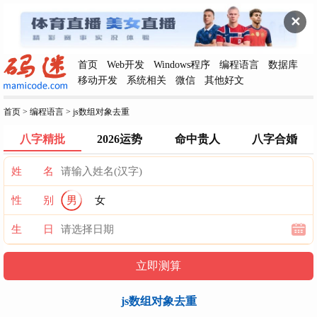
✕
首页
Web开发
Windows程序
编程语言
数据库
移动开发
系统相关
微信
其他好文
首页
>
编程语言
>
js数组对象去重
八字精批
2026运势
命中贵人
八字合婚
姓 名
性 别
男
女
生 日
js数组对象去重