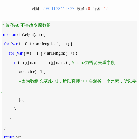
时间：
2020-11-23 11:48:27
收藏：
0
阅读：
12
//
 兼容ie8 不会改变原数组
function
 deWeight(arr) {

for
 (
var
 i = 0; i < arr.length - 1; i++
) {

for
 (
var
 j = i + 1; j < arr.length; j++
) {

if
 (arr[i].name== arr[j].name) { 
//
 name为需要去重字段
              arr.splice(j, 1
);

//
因为数组长度减小1，所以直接 j++ 会漏掉一个元素，所以要 
j--
              j--
;

          }

      }

  }

return
 arr
