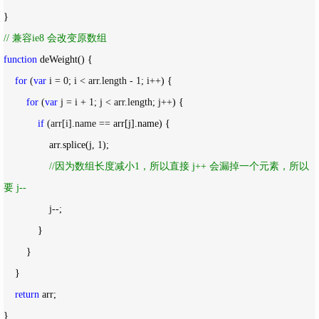
}
//
 兼容ie8 会改变原数组
function
 deWeight() {

for
 (
var
 i = 0; i < arr.length - 1; i++
) {

for
 (
var
 j = i + 1; j < arr.length; j++
) {

if
 (arr[i].name ==
 arr[j].name) {

                arr.splice(j, 
1
);

//
因为数组长度减小1，所以直接 j++ 会漏掉一个元素，所以
要 j--
                j--
;

            }

        }

    }

return
 arr;

}