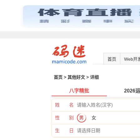
首页
Web开
首页
>
其他好文
> 详细
八字精批
2026
姓 名
性 别
男
女
生 日