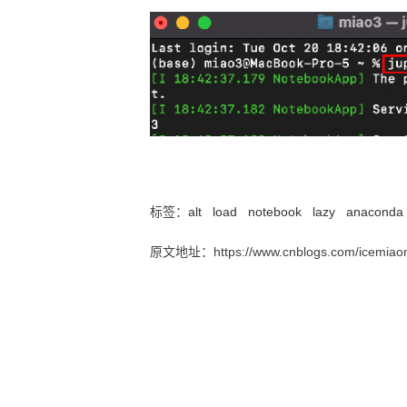
【报错】无法打开anaconda
标签：
alt
load
notebook
lazy
anaconda
原文地址：https://www.cnblogs.com/icemiaom