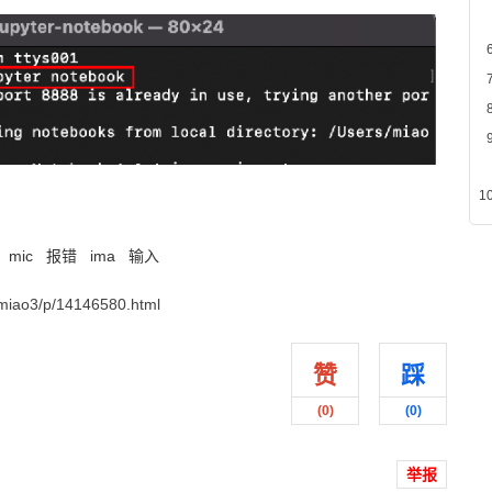
mic
报错
ima
输入
iao3/p/14146580.html
赞
踩
(
0
)
(
0
)
举报