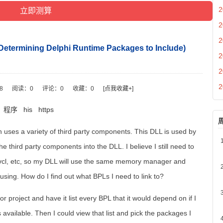
2
2
2
ning Delphi Runtime Packages to Include)
2
2
2
38
阅读：
0
评论：
0
收藏：
0
[点我收藏+]
程序
his
https
 uses a variety of third party components. This DLL is used by
he third party components into the DLL. I believe I still need to
, vcl, etc, so my DLL will use the same memory manager and
 using. How do I find out what BPLs I need to link to?
 or project and have it list every BPL that it would depend on if I
available. Then I could view that list and pick the packages I