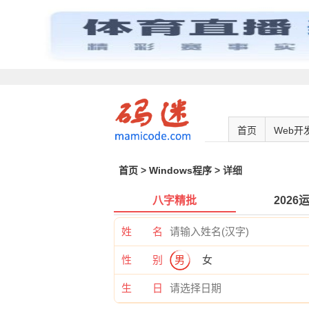
首页
Web开
首页
>
Windows程序
> 详细
八字精批
2026
姓 名
性 别
男
女
生 日