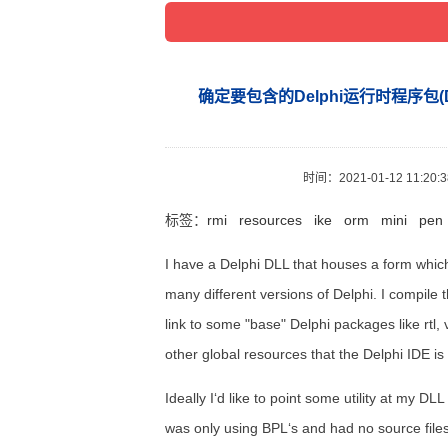
确定要包含的Delphi运行时程序包(Determi
时间：
2021-01-12 11:20:
标签：
rmi
resources
ike
orm
mini
pen
I have a Delphi DLL that houses a form which
many different versions of Delphi. I compile t
link to some "base" Delphi packages like rtl
other global resources that the Delphi IDE is
Ideally I‘d like to point some utility at my DLL
was only using BPL‘s and had no source files 