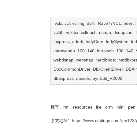
  vclx; vcl; vclimg; dbrtl; Rave77VCL; bdertl; 
 vcldb; vcldbx; vcltouch; dsnap; dsnapcon; T
 ibxpress; adortl; IndyCore; IndySystem; Ind
 intrawebdb_100_140; Intraweb_100_140; Vc
 webdsnap; websnap; inetdbbde; inetdbxpres
 DbxCommonDriver; DbxClientDriver; DBXI
 dbexpress; dbxcds; SynEdit_R2009 
确定要包含的Delphi运行时程序包(Determining Delp
标签：
rmi
resources
ike
orm
mini
pen
原文地址：https://www.cnblogs.com/jijm123/p