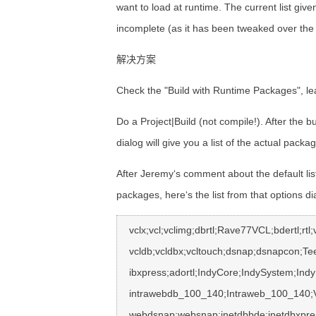
want to load at runtime. The current list giv
incomplete (as it has been tweaked over the 
解决方案
Check the "Build with Runtime Packages", leav
Do a Project|Build (not compile!). After the b
dialog will give you a list of the actual packa
After Jeremy‘s comment about the default li
packages, here‘s the list from that options d
   vclx;vcl;vclimg;dbrtl;Rave77VCL;bdertl;rtl;vclactnband;xmlrtl;

   vcldb;vcldbx;vcltouch;dsnap;dsnapcon;TeeUI;TeeDB;Tee;vclib;

   ibxpress;adortl;IndyCore;IndySystem;IndyProtocols;inet;

   intrawebdb_100_140;Intraweb_100_140;VclSmp;vclie;inetdb;

   webdsnap;websnap;inetdbbde;inetdbxpress;soaprtl;vclribbon;
