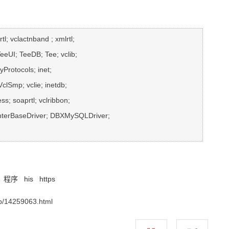
rtl; vclactnband ; xmlrtl; 
eeUI; TeeDB; Tee; vclib; 
yProtocols; inet; 
lSmp; vclie; inetdb; 
s; soaprtl; vclribbon; 
nterBaseDriver; DBXMySQLDriver; 
hi Runtime Packages to Include)
程序
his
https
/14259063.html