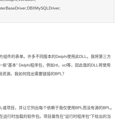
三方组件的表单。许多不同版本的Delphi使用此DLL。我将第三方
本" Delphi程序包，例如rtl，vcl等，因此我的DLL将使用
他全局资源。我如何找出需要链接的BPL？
L或项目，并让它列出每个依赖于我仅使用BPL而没有源的BPL。
在运行时加载的软件包。项目属性在"运行时程序包"下给出的当