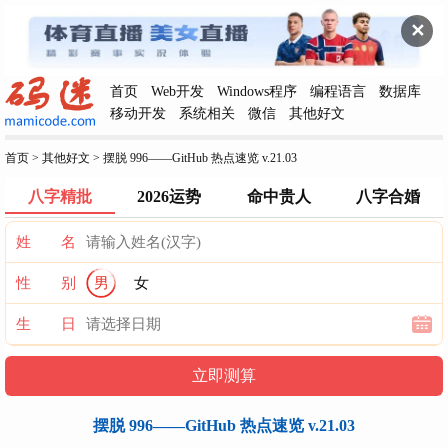
✕
首页
Web开发
Windows程序
编程语言
数据库
移动开发
系统相关
微信
其他好文
首页
>
其他好文
>
摆脱 996——GitHub 热点速览 v.21.03
八字精批
2026运势
命中贵人
八字合婚
姓 名
性 别
男
女
生 日
摆脱 996——GitHub 热点速览 v.21.03