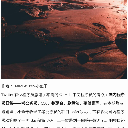
作者：HelloGitHub-小鱼干
Twitter 有位
程序员
总结了本周的 GitHub 中文程序员的看点：
国内程序
员日常——考公务员、996、抢茅台、刷算法、整健康码
。在本期热点
速览里，小鱼干收录了考公务员的项目 coder2gwy，它有多受国内程序
员欢迎呢？一周 star 获得 8k+，上一次遇到一周获得近万 star 的项目还