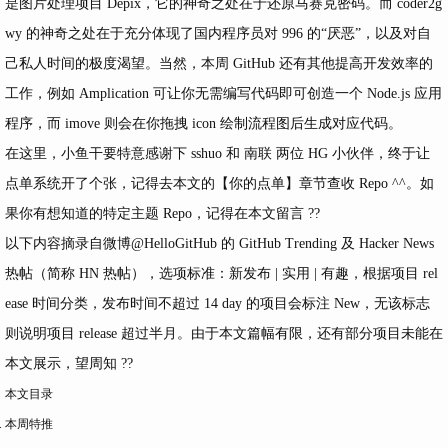
是图片处理项目 Depix，它的神奇之处在于还原马赛克密码。而 coder2g
wy 的神奇之处在于充分体现了国内程序员对 996 的“厌恶”，以及对自
己私人时间的极度渴望。当然，本周 GitHub 还有其他提高开发效率的
工作，例如 Amplication 可让你无需编写代码即可创造一个 Node.js 应用
程序，而 imove 则会在你拖拽 icon 绘制流程图后生成对应代码。
在这里，小鱼干要特意感谢下 sshuo 和 南联 两位 HG 小伙伴，终于让
点单系统开了个张，记得去本文的【你的点单】章节查收 Repo ^^。如
果你有想知道的特定主题 Repo，记得在本文留言 ??
以下内容摘录自微博
@HelloGitHub
的 GitHub Trending 及 Hacker News
热帖（简称 HN 热帖），选项标准：
新发布
|
实用
|
有趣
，根据项目 rel
ease 时间分类，发布时间不超过 14 day 的项目会标注
New
，无该标志
则说明项目 release 超过半月。由于本文篇幅有限，还有部分项目未能在
本文展示，望周知 ??
本文目录
本周特推