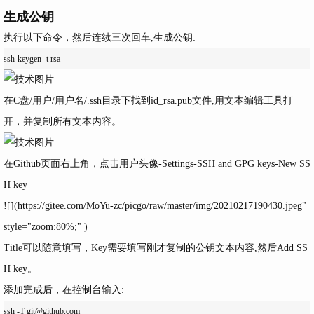
生成公钥
执行以下命令，然后连续
三次回车
,生成公钥:
在
C盘/用户/用户名/.ssh
目录下找到
id_rsa.pub
文件,用文本编辑工具打
开，并复制所有文本内容。
在
Github
页面右上角，点击用户头像-
Settings
-
SSH and GPG keys
-
New SS
H key
![](
https://gitee.com/MoYu-zc/picgo/raw/master/img/20210217190430.jpeg
"
style="zoom:80%;" )
Title
可以随意填写，
Key
需要填写刚才
复制的公钥文本内容
,然后
Add SS
H key
。
添加完成后，在控制台输入: