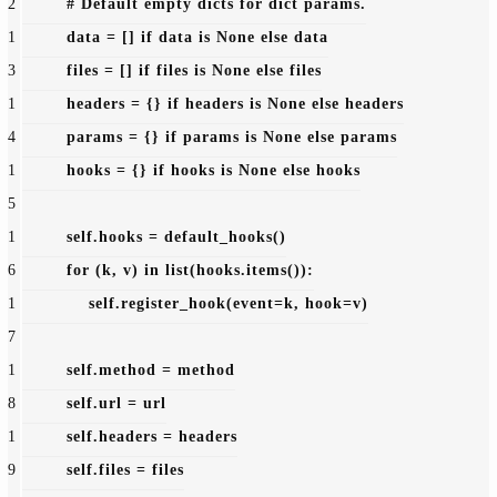
2
        # 
Default 
empty dicts 
for dict 
params.
1
        data = [] 
if data 
is None 
else data
3
        files = [] 
if files 
is None 
else files
1
        headers = 
{} 
if headers 
is None 
else headers
4
params = 
{} 
if 
params 
is None 
else 
params
1
        hooks = 
{} 
if hooks 
is None 
else hooks
5
1
self.hooks = default_hooks()
6
for (k, v) 
in list(hooks.items()):
1
self.register_hook(
event=k, hook=v)
7
1
self
.
method = 
method
8
self.
url = 
url
1
self.
headers = 
headers
9
self.
files = 
files