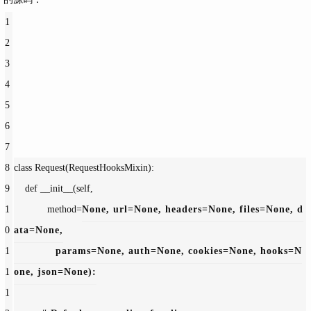
1
2
3
4
5
6
7
8
class Request(RequestHooksMixin):
9
    def __init__(
self,
1
method=
None, 
url=
None, 
headers=
None, 
files=
None, 
d
0
ata=
None,
1
params=
None, 
auth=
None, 
cookies=
None, 
hooks=
N
1
one, 
json=
None):
1