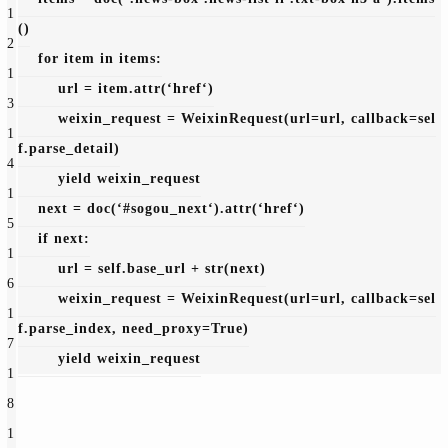
1
()
2
for item 
in items:
1
        url = item.attr(
‘href‘)
3
        weixin_request = WeixinRequest(url=url, callback=sel
1
f.parse_detail)
4
yield weixin_request
1
    next = doc(
‘#sogou_next‘).attr(
‘href‘)
5
if next:
1
        url = self.base_url + str(next)
6
        weixin_request = WeixinRequest(url=url, callback=sel
1
f.parse_index, need_proxy=
True)
7
yield weixin_request
1
8
1