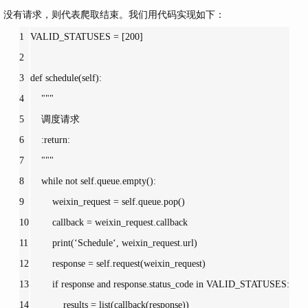
没有请求，则代表爬取结束。我们用代码实现如下：
1
VALID_STATUSES = [
200]
2
3
def schedule(
self):
4
""
"
5
    调度请求
6
    :return:
7
    "
""
8
while not 
self.queue.
empty():
9
        weixin_request = 
self.queue.pop()
10
        callback = weixin_request.callback
11
print(
‘Schedule‘, weixin_request.url)
12
        response = 
self.request(weixin_request)
13
if response 
and response.status_code in VALID_STATUSES:
14
            results = 
list(callback(response))