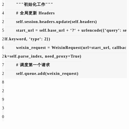
2
"""初始化工作"""
4
# 全局更新 Headers
2
        self.session.headers.update(self.headers)
5
        start_url = self.base_url + 
‘?‘ + urlencode({
‘query‘: se
2
lf.keyword, 
‘type‘: 
2})
6
        weixin_request = WeixinRequest(url=start_url, callbac
2
k=self.parse_index, need_proxy=
True)
7
# 调度第一个请求
2
        self.queue.add(weixin_request)
8
2
9
3
0