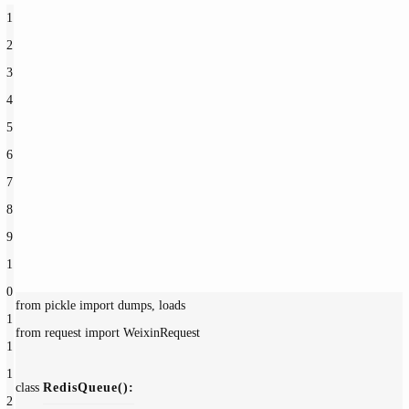
1
2
3
4
5
6
7
8
9
1
0
from pickle 
import dumps, loads
1
from request 
import WeixinRequest
1
1
class 
RedisQueue
():
2