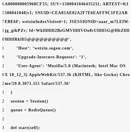
6
A000000005968CF55; SUV=1500041046435211; ABTEST=0|1
1
500041048|v1; SNUID=CEA85AE02A2F7E6EAFF9C1FE2AB
7
EBE6F; weixinIndexVisited=1; JSESSIONID=aaar_m7LEIW-
1
jg_gikPZv; ld=Wkllllllll2BzGMVlllllVOo8cUlllll5G@HbZllll
8
9lllllRklll5@@@@@@@@@@‘,
1
‘Host‘: 
‘weixin.sogou.com‘,
9
‘Upgrade-Insecure-Requests‘: 
‘1‘,
2
‘User-Agent‘: 
‘Mozilla/5.0 (Macintosh; Intel Mac OS 
0
X 10_12_3) AppleWebKit/537.36 (KHTML, like Gecko) Chro
2
me/59.0.3071.115 Safari/537.36‘
1
    }
2
    session = Session()
2
    queue = RedisQueue()
2
3
def 
start
(self):