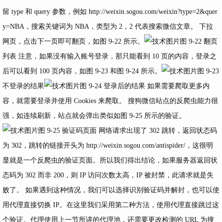
留 type 和 query 参数，例如
http://weixin.sogou.com/weixin?type=2&quer
y=NBA，搜索关键词为
NBA，类型为 2，2 代表搜索微信文章。 下拉
网页，点击下一页即可翻页，如图 9-22 所示。
图 9-22 翻页
列表 注意，如果没有输入账号登录，那只能看到 10 页的内容，登录之
后可以看到 100 页内容，如图 9-23 和图 9-24 所示。
图 9-23
不登录的结果
图 9-24 登录后的结果 如果需要爬取更多内
容，就需要登录并使用 Cookies 来爬取。 搜狗微信站点的反爬虫能力很
强，如连续刷新，站点就会弹出类似如图 9-25 所示的验证。
图 9-25 验证码页面 网络请求出现了 302 跳转，返回状态码
为 302，跳转的链接开头为
http://weixin.sogou.com/antispider/，这很明
显就是一个反爬虫的验证页面。所以我们得出结论，如果服务器返回状
态码为
302 而非 200，则 IP 访问次数太高，IP 被封禁，此请求就是失
败了。 如果遇到这种情况，我们可以选择识别验证码并解封，也可以使
用代理直接切换 IP。在这里我们采用第二种方法，使用代理直接跳过这
个验证。代理使用上一节所讲的代理池，还需要更改检测的 URL 为搜