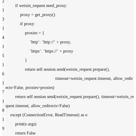
2
if weixin_request.need_proxy:
1
 proxy = get_proxy()
3
if proxy:
1
                proxies = {
4
‘http‘: 
‘http://‘ + proxy,
1
‘https‘: 
‘https://‘ + proxy
5
                }
1
                return self.session.send(weixin_request.prepare(),
6
timeout=weixin_request.timeout, 
allow_redir
1
ects=
False, 
proxies=proxies)
7
        return self.session.send(weixin_request.prepare(), 
timeout=weixin_re
1
quest.timeout, 
allow_redirects=
False)
8
    except (ConnectionError, ReadTimeout) as e:
1
print(e.args)
9
        return 
False