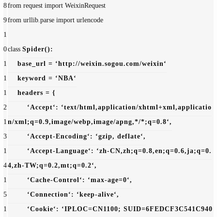
8
from request 
import WeixinRequest
9
from urllib.parse 
import urlencode
1
0
class 
Spider
():
1
    base_url = 
‘http://weixin.sogou.com/weixin‘
1
    keyword = 
‘NBA‘
1
    headers = {
2
‘Accept‘: 
‘text/html,application/xhtml+xml,applicatio
1
n/xml;q=0.9,image/webp,image/apng,*/*;q=0.8‘,
3
‘Accept-Encoding‘: 
‘gzip, deflate‘,
1
‘Accept-Language‘: 
‘zh-CN,zh;q=0.8,en;q=0.6,ja;q=0.
4
4,zh-TW;q=0.2,mt;q=0.2‘,
1
‘Cache-Control‘: 
‘max-age=0‘,
5
‘Connection‘: 
‘keep-alive‘,
1
‘Cookie‘: 
‘IPLOC=CN1100; SUID=6FEDCF3C541C940