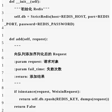
def 
__init__
(self):
1
"""初始化 Redis"""
3
        self.db = StrictRedis(host=REDIS_HOST, port=REDIS
1
_PORT, password=REDIS_PASSWORD)
4
1
def 
add
(self, request):
5
"""
1
        向队列添加序列化后的 Request
6
        :param request: 请求对象
1
        :param fail_time: 失败次数
7
        :return: 添加结果
1
        """
8
if isinstance(request, WeixinRequest):
1
return self.db.rpush(REDIS_KEY, dumps(request))
9
return 
False
2