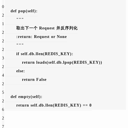
0
def 
pop
(self):
2
"""
1
        取出下一个 Request 并反序列化
2
        :return: Request or None
2
        """
2
if self.db.llen(REDIS_KEY):
3
return loads(self.db.lpop(REDIS_KEY))
2
else:
4
return 
False
2
5
def 
empty
(self):
2
return self.db.llen(REDIS_KEY) == 
0
6
2
7