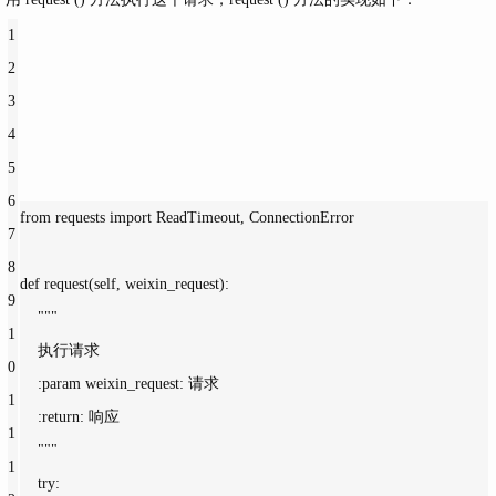
1
2
3
4
5
6
from requests import ReadTimeout, ConnectionError
7
8
def request(self, weixin_request):
9
""
"
1
    执行请求
0
    :param weixin_request: 请求
1
    :return: 响应
1
    "
""
1
    try: