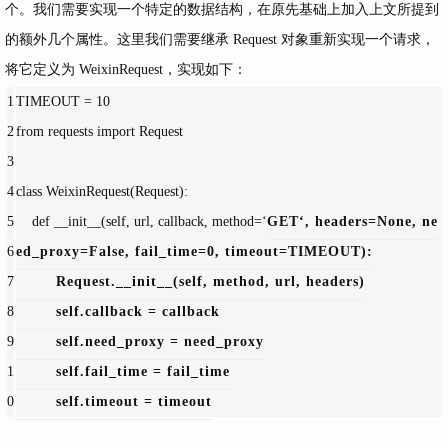
个。我们需要实现一个特定的数据结构，在原先基础上加入上文所提到
的额外几个属性。这里我们需要继承 Request 对象重新实现一个请求，
将它定义为 WeixinRequest，实现如下：
1
TIMEOUT = 
10
2
from requests import Request
3
4
class WeixinRequest(Request):
5
    def __init__(
self, url, callback, 
method=‘
GET‘, 
headers=
None, 
ne
6
ed_proxy=
False, 
fail_time=0, 
timeout=
TIMEOUT):
7
        Request.__init__(
self, 
method, 
url, 
headers)
8
self.
callback = 
callback
9
self.
need_proxy = 
need_proxy
1
self.
fail_time = 
fail_time
0
self.
timeout = 
timeout