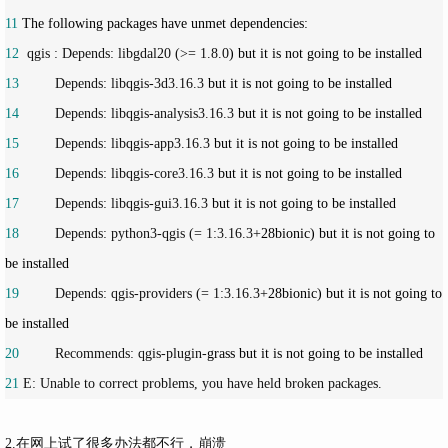
11
12
  qgis : Depends: libgdal20 (>= 1.8.0
13
         Depends: libqgis-3d3.16.3
14
         Depends: libqgis-analysis3.16.3
15
         Depends: libqgis-app3.16.3
16
         Depends: libqgis-core3.16.3
17
         Depends: libqgis-gui3.16.3
18
         Depends: python3-qgis (= 1:3.16.3+
28bionic) but it is not going to 
19
         Depends: qgis-providers (= 1:3.16.3+
28bionic) but it is not going to 
20
         Recommends: qgis-plugin-
21
 E: Unable to correct problems, you have held broken packages.
2.在网上试了很多办法都不行，崩溃