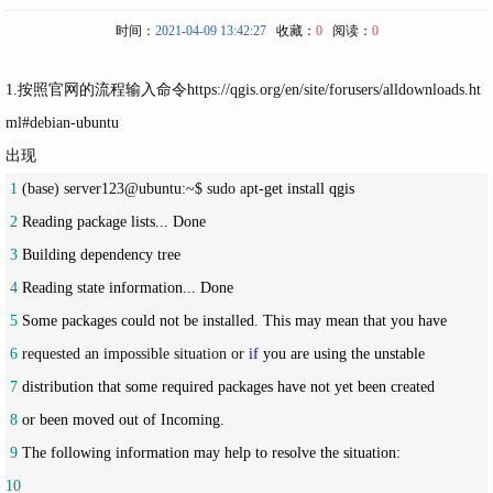
时间：
2021-04-09 13:42:27
收藏：
0
阅读：
0
1.按照官网的流程输入命令https://qgis.org/en/site/forusers/alldownloads.ht
ml#debian-ubuntu
出现
 1
 (base) server123@ubuntu:~$ sudo apt-
 2
 3
 4
 5
 6
 requested an impossible situation or 
if
 7
 8
 9
10