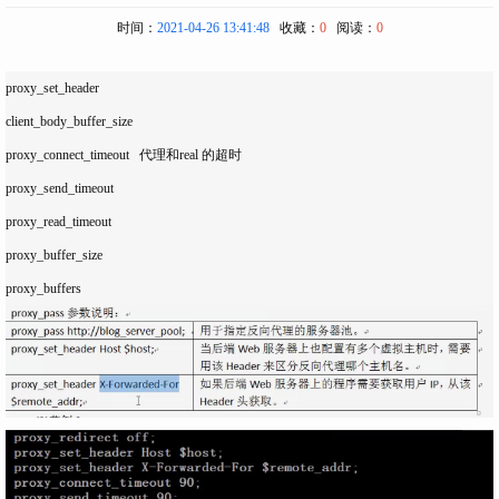
时间：
2021-04-26 13:41:48
收藏：
0
阅读：
0
proxy_set_header

client_body_buffer_size 

proxy_connect_timeout   代理和real 的超时

proxy_send_timeout

proxy_read_timeout

proxy_buffer_size
