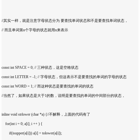
//其实一样，就是注意字母状态分为 要查找单词状态和不是要查找单词状态，

// 而且单词第n个字母的状态就用n来表示

const int SPACE = 0; // 三种状态，这是空格状态

const int LETTER = -1; // 字母状态，但这表示不是要查找的单词的字母的状态

const int WORD = 1; // 而这种状态是要查找的单词的状态

//当然了，如果状态是大于1的数，说明是要查找的单词的中间部分的状态，

inline void strlower (char *a) {//不解释，上面的代码有了

    for(int i = 0; a[i]; i ++ ) {

        if(isupper(a[i])) a[i] = tolower(a[i]);
