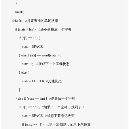
                }

                break;

            default:    //是要查找的单词状态

                if (state < len) {  //还不是最后一个字母

                    if (a[i] == ‘ ‘) {

                        state = SPACE;

                    } else if (a[i] == word[state]) {

                        state++;    //变成下一个字母状态

                    } else {

                        state = LETTER; //其他状态

                    }

                } else if (state == len) {  //是最后一个字母

                    if (a[i] == ‘ ‘) {  //如果下一个空格，找到了！

                        state = SPACE;  //状态不要忘记改变

                        if (ans2 == -1) {   //第一次找到，记录下来位置
