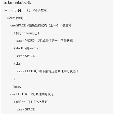
    int len = strlen(word);

    for (i = 0; a[i]; i++) {    //遍历数组

        switch (state) {

            case SPACE: //如果当前状态（上一个）是空格

                if (a[i] == word[0]) {

                    state = WORD;   //变成单词第一个字母状态

                } else if (a[i] == ‘ ‘) {

                    state = SPACE;

                } else {

                    state = LETTER; //剩下的肯定是其他字母状态了

                }

                break;

            case LETTER:    //是其他字母状态

                if (a[i] == ‘ ‘) {  //空格状态

                    state = SPACE;
