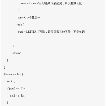
                            ans2 = i - len; //因为i是单词的的尾，所以要减长度

                        }

                        ans++;  //个数加一

                    } else {

                        state = LETTER; //可惜，最后跟着其他字母，不是单词

                    }

                }

                //break;

        }

    }

    if (state == len) {

        ans++;

        if (ans2 == -1) {

            ans2 = i - len;

        }
