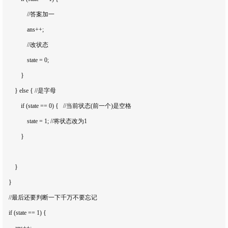
                //答案加一

                ans++;

                //改状态

                state = 0;

            }

        } else { //是字母

            if (state == 0) {   //当前状态(前一个)是空格

                state = 1; //将状态改为1

            }

        }

    }

    //最后还要判断一下千万不要忘记

    if (state == 1) {

        ans++;
