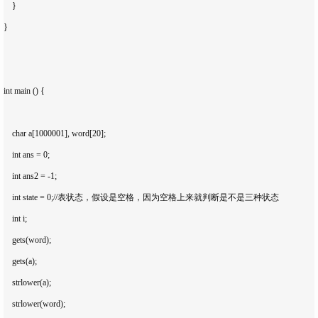
    }

}

int main () {

    char a[1000001], word[20];

    int ans = 0;

    int ans2 = -1;

    int state = 0;//表状态，假设是空格，因为空格上来就判断是不是三种状态

    int i;

    gets(word);

    gets(a);

    strlower(a);

    strlower(word);
