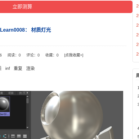
2
2
2
aLearn0008： 材质灯光
2
2
2
16
阅读：
0
评论：
0
收藏：
0
[点我收藏+]
质
inf
重复
渲染