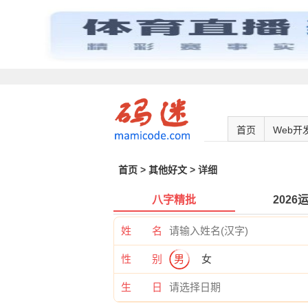
首页
Web开
首页
>
其他好文
> 详细
八字精批
2026
姓 名
性 别
男
女
生 日