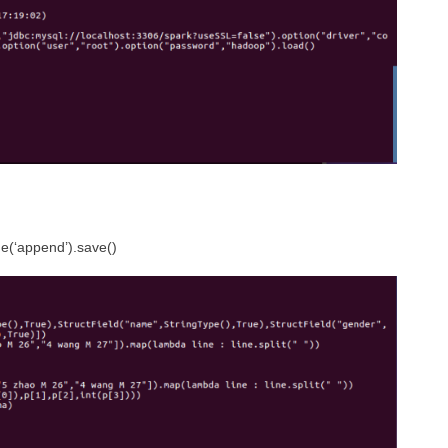
de(‘append’).save()