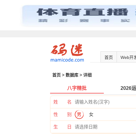
首页
Web开
首页
>
数据库
> 详细
八字精批
2026
姓 名
性 别
男
女
生 日