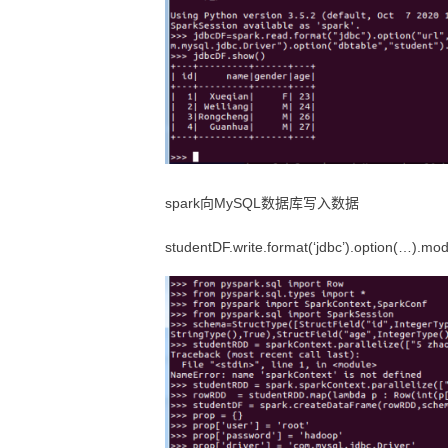
spark向MySQL数据库写入数据
studentDF.write.format(‘jdbc’).option(…).mo