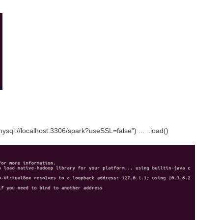
:mysql://localhost:3306/spark?useSSL=false") ... .load()