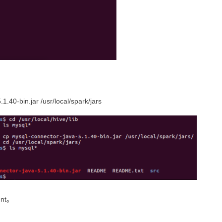
1.40-bin.jar /usr/local/spark/jars
nt。