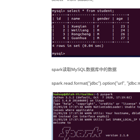
spark读取MySQL数据库中的数据
spark.read.format("jdbc").option("url", "jdbc