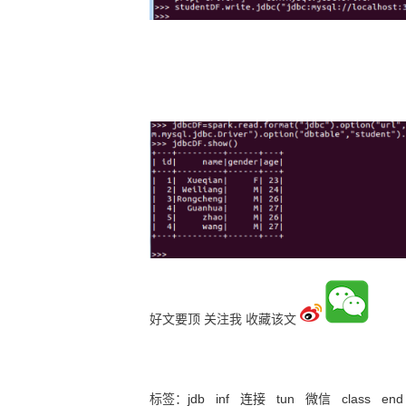
好文要顶
关注我
收藏该文
09 spark连接mysql数据库
标签：
jdb
inf
连接
tun
微信
class
end