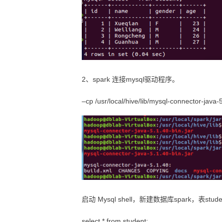
2、spark 连接mysql驱动程序。
–cp /usr/local/hive/lib/mysql-connector-java-5.
启动 Mysql shell，新建数据库spark，表stude
select * from student;