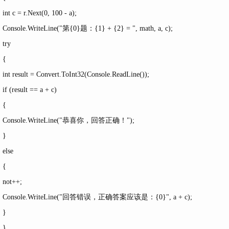
int c = r.Next(0, 100 - a);
Console.WriteLine("第{0}题：{1} + {2} = ", math, a, c);
try
{
int result = Convert.ToInt32(Console.ReadLine());
if (result == a + c)
{
Console.WriteLine("恭喜你，回答正确！");
}
else
{
not++;
Console.WriteLine("回答错误，正确答案应该是：{0}", a + c);
}
}