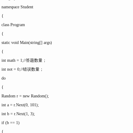
namespace Student
{
class Program
{
static void Main(string[] args)
{
int math = 1;//答题数量；
int not = 0;//错误数量；
do
{
Random r = new Random();
int a = r.Next(0, 101);
int b = r.Next(1, 3);
if (b == 1)
{