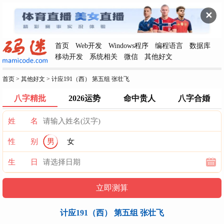
✕
首页
Web开发
Windows程序
编程语言
数据库
移动开发
系统相关
微信
其他好文
首页
>
其他好文
>
计应191（西） 第五组 张壮飞
八字精批
2026运势
命中贵人
八字合婚
姓 名
性 别
男
女
生 日
计应191（西） 第五组 张壮飞