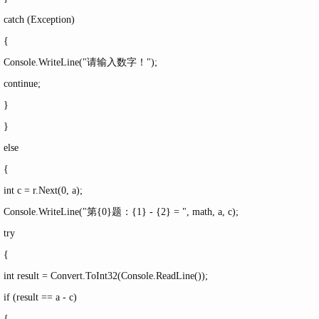
catch (Exception)
{
Console.WriteLine("请输入数字！");
continue;
}
}
else
{
int c = r.Next(0, a);
Console.WriteLine("第{0}题：{1} - {2} = ", math, a, c);
try
{
int result = Convert.ToInt32(Console.ReadLine());
if (result == a - c)
{