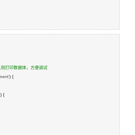
tch,则打印数据体，方便调试
ment‘
) {

 {
