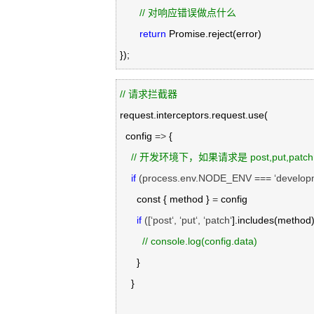
//
 对响应错误做点什么
return
 Promise.reject(error)

});
//
 请求拦截器
request.interceptors.request.use(

  config 
=>
 {

//
 开发环境下，如果请求是 post,put,pa
if
 (process.env.NODE_ENV === ‘develop
      const { method } 
=
 config

if
 ([‘post‘, ‘put‘, ‘patch‘
].includes(method))
//
 console.log(config.data)
      }

    }
