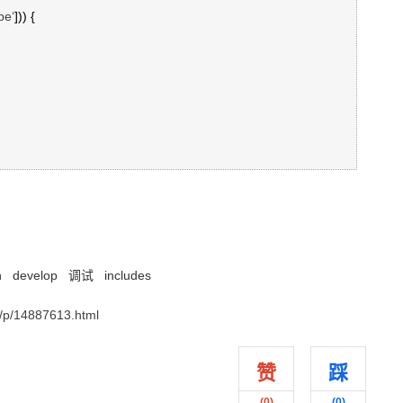
pe‘
])) {

n
develop
调试
includes
p/14887613.html
赞
踩
(
0
)
(
0
)