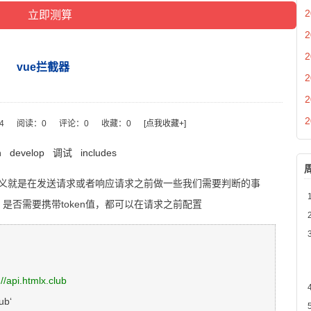
2
2
2
vue拦截器
2
2
2
14
阅读：
0
评论：
0
收藏：
0
[点我收藏+]
n
develop
调试
includes
义就是在发送请求或者响应请求之前做一些我们需要判断的事
，是否需要携带token值，都可以在请求之前配置
pi.htmlx.club
b‘
