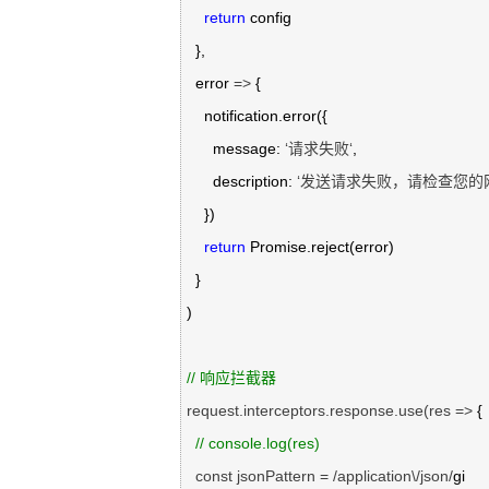
return
 config

  },

  error 
=>
 {

    notification.error({

      message: 
‘请求失败‘
,

      description: 
‘发送请求失败，请检查您的
    })

return
 Promise.reject(error)

  }

)

//
 响应拦截器
request.interceptors.response.use(res =>
 {

//
 console.log(res)
  const jsonPattern = /application\/json/
gi
