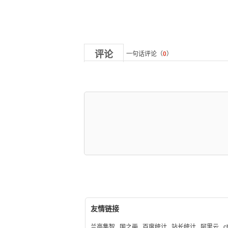
评论
一句话评论（
0
）
友情链接
兰亭集智
国之画
百度统计
站长统计
阿里云
c