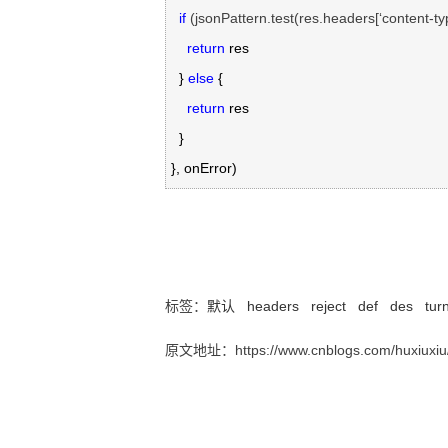
if
 (jsonPattern.test(res.headers[‘content-ty
return
 res

  } 
else
 {

return
 res

  }

}, onError)
vue拦截器
标签：
默认
headers
reject
def
des
tur
原文地址：https://www.cnblogs.com/huxiuxiu/