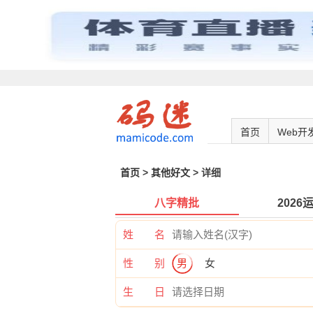
首页
Web开
首页
>
其他好文
> 详细
八字精批
2026
姓 名
性 别
男
女
生 日