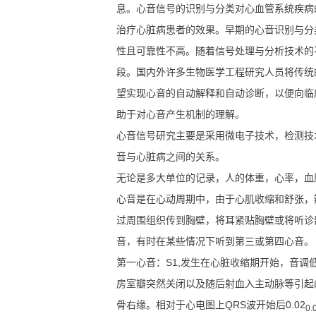
息。心音信号的识别与分类对心血管系统疾病
治疗心脏病患者的效果。早期的心音识别与分
性且可靠性不高。随着信号处理与分析技术的
段。国内外许多生物医学工程研究人员将传统
望实现心音的自动解释和自动诊断，以便向临
助于对心音产生机制的理解。
心音信号研究主要是采用微电子技术，检测技
音与心脏病之间的关系。
无论是多大单位的记录，人的体重，心率，血
心音是在心动周期中，由于心肌收缩和舒张，
过周围组织传到胸壁，将耳紧贴胸壁或将听诊
音，有时在某些情况下听到第三或第四心音。
第一心音：S1,发生在心脏收缩期开始，音调低
房室瓣突然关闭以及随后射血入主动脉等引起
骨右缘。相对于心电图上QRS波开始后0.02
0.