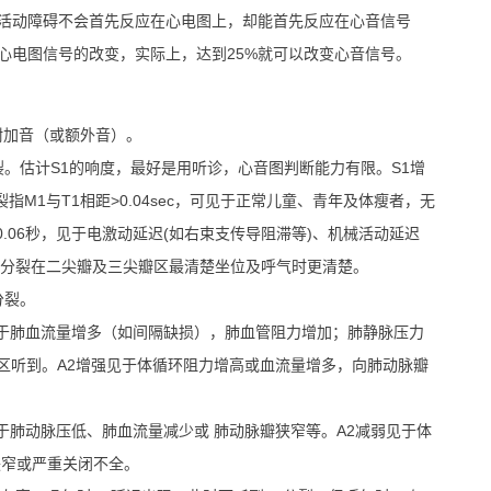
活动障碍不会首先反应在心电图上，却能首先反应在心音信号
心电图信号的改变，实际上，达到25%就可以改变心音信号。
附加音（或额外音）。
。估计S1的响度，最好是用听诊，心音图判断能力有限。S1增
指M1与T1相距>0.04sec，可见于正常儿童、青年及体瘦者，无
0.06秒，见于电激动延迟(如右束支传导阻滞等)、机械活动延迟
1分裂在二尖瓣及三尖瓣区最清楚坐位及呼气时更清楚。
分裂。
见于肺血流量增多（如间隔缺损），肺血管阻力增加；肺静脉压力
瓣区听到。A2增强见于体循环阻力增高或血流量增多，向肺动脉瓣
于肺动脉压低、肺血流量减少或 肺动脉瓣狭窄等。A2减弱见于体
狭窄或严重关闭不全。