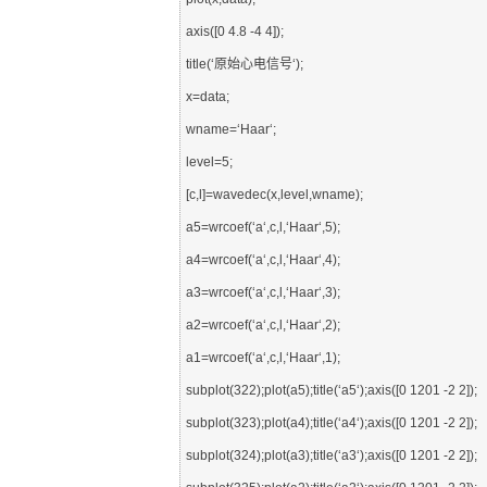
axis([0 4.8 -4 4]);

title(‘原始心电信号‘);

x=data;

wname=‘Haar‘;

level=5;

[c,l]=wavedec(x,level,wname);

a5=wrcoef(‘a‘,c,l,‘Haar‘,5);

a4=wrcoef(‘a‘,c,l,‘Haar‘,4);

a3=wrcoef(‘a‘,c,l,‘Haar‘,3);

a2=wrcoef(‘a‘,c,l,‘Haar‘,2);

a1=wrcoef(‘a‘,c,l,‘Haar‘,1);

subplot(322);plot(a5);title(‘a5‘);axis([0 1201 -2 2]);

subplot(323);plot(a4);title(‘a4‘);axis([0 1201 -2 2]);

subplot(324);plot(a3);title(‘a3‘);axis([0 1201 -2 2]);
