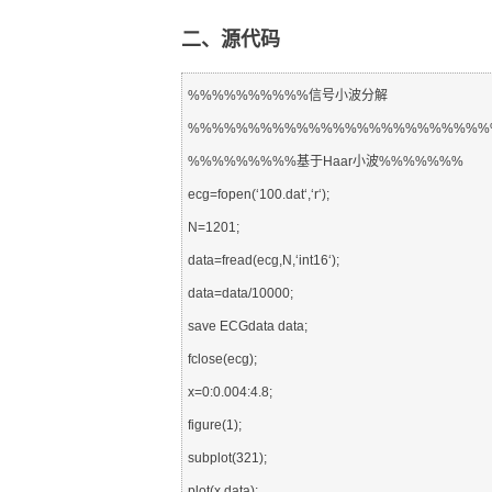
二、源代码
%%%%%%%%%%信号小波分解

%%%%%%%%%%%%%%%%%%%%%%%%%
%%%%%%%%%基于Haar小波%%%%%%%

ecg=fopen(‘100.dat‘,‘r‘);

N=1201;

data=fread(ecg,N,‘int16‘);

data=data/10000;

save ECGdata data;

fclose(ecg);

x=0:0.004:4.8;

figure(1);

subplot(321);

plot(x,data);
