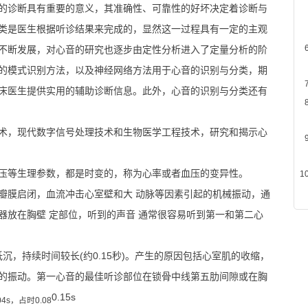
的诊断具有重要的意义，其准确性、可靠性的好坏决定着诊断与
类是医生根据听诊结果来完成的，显然这一过程具有一定的主观
不断发展，对心音的研究也逐步由定性分析进入了定量分析的阶
的模式识别方法，以及神经网络方法用于心音的识别与分类，期
床医生提供实用的辅助诊断信息。此外，心音的识别与分类还有
术，现代数字信号处理技术和生物医学工程技术，研究和揭示心
压等生理参数，都是时变的，称为心率或者血压的变异性。
瓣膜启闭，血流冲击心室壁和大 动脉等因素引起的机械振动，通
器放在胸壁 定部位，听到的声音 通常很容易听到第一和第二心
沉，持续时间较长(约0.15秒)。产生的原因包括心室肌的收缩，
的振动。第一心音的最佳听诊部位在锁骨中线第五肋间隙或在胸
0.15s
04s，占时0.08