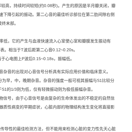
较高，持续时间较短(约0.08秒)。产生的原因是半月瓣关闭，瓣
速下降引起的振动。第二心音的最佳听诊部位在第二肋间隙右侧
波终末部。
秒，频率低，它的产生与血液快速流入心室使心室和瓣膜发生振动有
相当于T波后距第二心音0.12~0.20s。
心电图上P波后0.15~0.18s，振幅低。
音杂音的出现对心音信号分析具有实际应用价值和临床意义。
可分为早，中，晚期杂音。杂音的强度一般可视其振幅与S1比较分
。低于S1的1/3则为低，仅有轻微振动则为极低振幅杂音。
物信号，由于心音信号是由复杂的生命体发出的不稳定的自然信
器质性病变的早期症状，心脏内部的物理结构发生变化将直接影
变传导性的最佳检测方法，但不能用来检测心脏的变力性先天心脏