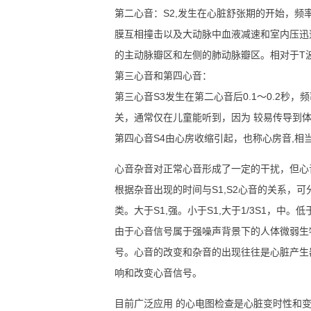
第二心音：S2,发生在心脏舒张期的开始，频率
膜互相撞击以及大动脉中血液减速和室内压迅
的主动脉瓣区和左侧的肺动脉瓣区。相对于T
第三心音和第四心音：
第三心音S3发生在第二心音后0.1～0.2
关，通常仅在儿童能听到，因为 较易传导到体表。
第四心音S4由心房收缩引起，也称心房音,相当于
心音杂音对正常心音形成了一定的干扰，但心
根据杂音出现的时间与S1,S2心音的关系，
类。大于S1,强。小于S1,大于1/3S1，中
由于心音信号属于强噪声背景下的人体微弱生
号。心音的改变和杂音的出现往往是心脏产生
响和改变心音信号。
目前广泛应用 的心电图检查是心脏变时性和