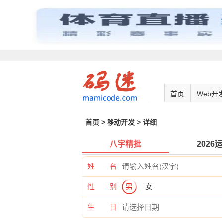
首页
Web开
首页
>
移动开发
> 详细
八字精批
2026
姓 名
性 别
男
女
生 日