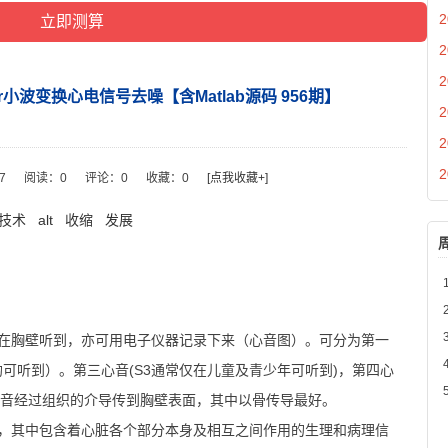
2
2
2
ar小波变换心电信号去噪【含Matlab源码 956期】
2
2
2
27
阅读：
0
评论：
0
收藏：
0
[点我收藏+]
技术
alt
收缩
发展
在胸壁听到，亦可用电子仪器记录下来（心音图）。可分为第一
均可听到）。第三心音(S3通常仅在儿童及青少年可听到)，第四心
心音经过组织的介导传到胸壁表面，其中以骨传导最好。
，其中包含着心脏各个部分本身及相互之间作用的生理和病理信