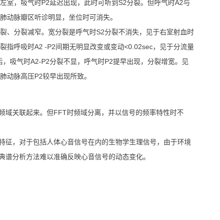
室，吸气时P2延迟出现，此时可听到S2分裂。但呼气时A2与
在肺动脉瓣区听诊明显，坐位时可消失。
、分裂减窄。宽分裂是呼气时S2分裂不消失，见于右室射血时
呼吸时A2 -P2间期无明显改变或变动<0.02sec，见于分流量
后，吸气时A2-P2分裂不显，呼气时P2提早出现，分裂增宽。见
肺动脉高压P2较早出现所致。
频域关联起来。但FFT时频域分离，并以信号的频率特性时不
特征，对于包括人体心音信号在内的生物学生理信号，由于环境
典谱分析方法难以准确反映心音信号的动态变化。