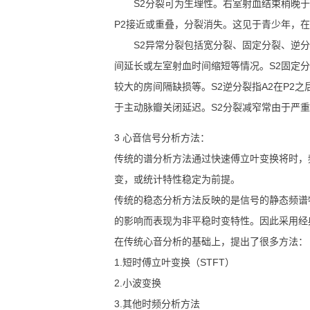
S2分裂可为生理性。右室射血结束稍晚于左
P2接近或重叠，分裂消失。这见于青少年，
S2异常分裂包括宽分裂、固定分裂、逆分裂
间延长或左室射血时间缩短等情况。S2固定分裂指
较大的房间隔缺损等。S2逆分裂指A2在P2之
于主动脉瓣关闭延迟。S2分裂减窄常由于严重
3 心音信号分析方法：
传统的谱分析方法通过快速傅立叶变换将时，
变，或统计特性稳定为前提。
传统的稳态分析方法反映的是信号的静态频谱
的影响而表现为非平稳时变特性。因此采用经
在传统心音分析的基础上，提出了很多方法：
1.短时傅立叶变换（STFT）
2.小波变换
3.其他时频分析方法