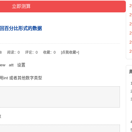
2
2
2
回百分比形式的数据
2
2
2
58
阅读：
0
评论：
0
收藏：
0
[点我收藏+]
new
att
设置
能用int 或者其他数字类型
数