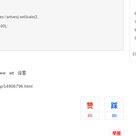
0);

new
att
设置
/14906796.html
赞
踩
(
0
)
(
0
)
举报