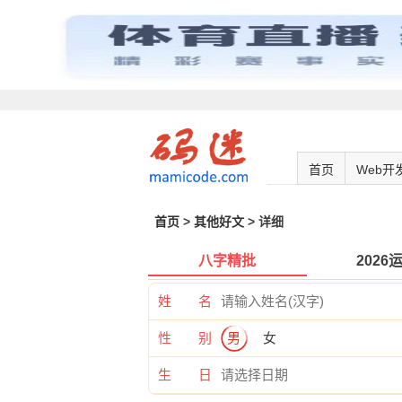
首页
Web开
首页
>
其他好文
> 详细
八字精批
2026
姓 名
性 别
男
女
生 日