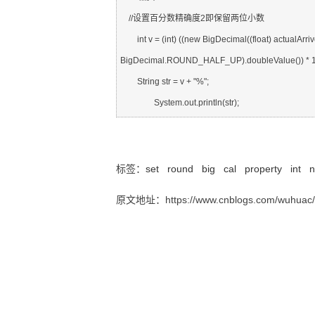
    //设置百分数精确度2即保留两位小数

        int v = (int) ((new BigDecimal((float) actualArrives / arrives).setScale(2, 		
BigDecimal.ROUND_HALF_UP).doubleValue()) * 10
        String str = v + "%";

返回百分比形式的数据
标签：
set
round
big
cal
property
int
原文地址：https://www.cnblogs.com/wuhuac/p