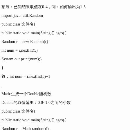
拓展：已知结果取值在0-4，问：如何输出为1-5
import java. util.Random
public class 文件名{
public static void main(String [] ages){
Random r = new Random)():
int num = r.nextInt(5)
System.out.print(num);}
}
答：int num = r.nextInt(5)+1
.
Math:生成一个Double随机数
Double的取值范围：0.0~1.0之间的小数
public class 文件名{
public static void main(String [] ages){
Random r = Math.random)():