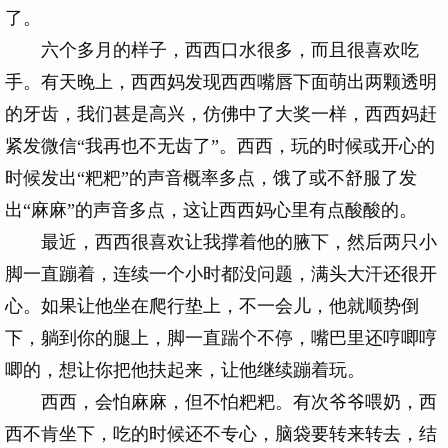
了。
六个多月的样子，西西口水很多，而且很喜欢吃
手。有天晚上，西西妈发现西西嘴唇下面萌出两颗透明
的牙齿，我们甚是高兴，仿佛中了大奖一样，西西妈赶
紧发微信“我再也不无齿了”。西西，玩的时候或开心的
时候发出“粑粑”的声音概率多点，饿了或不舒服了发
出“麻麻”的声音多点，这让西西妈心里有点酸酸的。
最近，西西很喜欢让我撑着他的腋下，然后两只小
脚一直蹦着，连续一个小时都没问题，满头大汗还很开
心。如果让他坐在爬行垫上，不一会儿，他就顺势倒
下，躺到你的腿上，脚一直踹个不停，嘴巴里还哼唧哼
唧的，想让你把他扶起来，让他继续蹦着玩。
西西，会怕麻麻，但不怕粑粑。有次爷爷喂奶，西
西不肯坐下，吃的时候还不专心，脑袋要转来转去，结