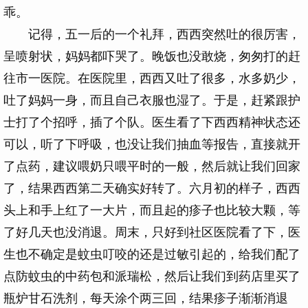
乖。
记得，五一后的一个礼拜，西西突然吐的很厉害，
呈喷射状，妈妈都吓哭了。晚饭也没敢烧，匆匆打的赶
往市一医院。在医院里，西西又吐了很多，水多奶少，
吐了妈妈一身，而且自己衣服也湿了。于是，赶紧跟护
士打了个招呼，插了个队。医生看了下西西精神状态还
可以，听了下呼吸，也没让我们抽血等报告，直接就开
了点药，建议喂奶只喂平时的一般，然后就让我们回家
了，结果西西第二天确实好转了。六月初的样子，西西
头上和手上红了一大片，而且起的疹子也比较大颗，等
了好几天也没消退。周末，只好到社区医院看了下，医
生也不确定是蚊虫叮咬的还是过敏引起的，给我们配了
点防蚊虫的中药包和派瑞松，然后让我们到药店里买了
瓶炉甘石洗剂，每天涂个两三回，结果疹子渐渐消退