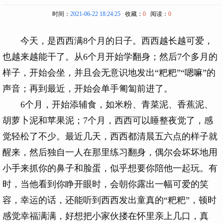
时间：
2021-06-22 18:24:25
收藏：
0
阅读：
0
今天，是西西满8个月的日子。西西越长越可爱，
也越来越能干了。从6个月开始学翻身；然后7个多月的
样子，开始会坐，并且会无意识地发出“粑粑”“嗯嘛”的
声音；再到最近，开始会单手匍匐前进了。
6个月，开始添辅食，如米粉、青菜泥、香蕉泥、
胡萝卜泥和苹果泥；7个月，西西可以睡整夜觉了，感
觉轻松了不少。最近几天，西西都清晨五六点的样子就
醒来，然后独自一人在那里练习翻身，偶尔会坏坏地用
小手来抓你的鼻子和脸蛋，似乎想要你陪他一起玩。有
时，当他看到你睁开眼时，会朝你露出一幅可爱的笑
容，幸运的话，还能听到西西发出童真的“粑粑”，顿时
感觉幸福满满，好想把小家伙搂在怀里亲上几口，真