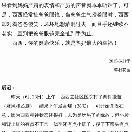
果看到妈妈严肃的表情和严厉的声音就乖乖听话了。可
是，西西经常扯爸爸眼镜，当爸爸生气瞪着眼时，西西
却对着爸爸傻笑，坏坏地想蒙混过去，而且手还继续不
老实，直到把爸爸眼镜完全扯到手为止。
西西，你的健康快乐，就是爸妈最大的幸福！
2015-6-21于
蒋村花园
后记：
昨天（6月23日）上午，西西去社区医院打了两针疫苗
（麻风和乙脑）。结果下午发高烧（38℃），刚开始并没在
意，因为西西精神状态还很好，以为是玩热了的缘故，但小脸
和背上红的有点不正常，似乎还有点小疹子，摸了下额头有点