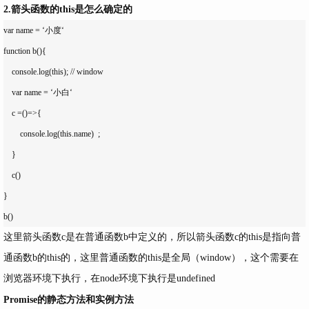
2.箭头函数的this是怎么确定的
var name = ‘小度‘

function b(){

    console.log(this); // window

    var name = ‘小白‘

    c =()=>{

        console.log(this.name)  ;

    }

    c()

}

这里箭头函数c是在普通函数b中定义的，所以箭头函数c的this是指向普
通函数b的this的，这里普通函数的this是全局（window），这个需要在
浏览器环境下执行，在node环境下执行是undefined
Promise的静态方法和实例方法