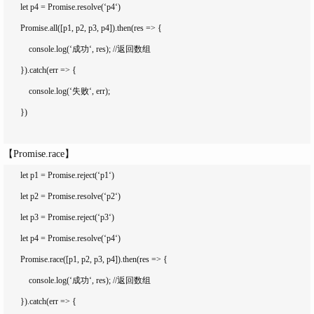
        let p4 = Promise.resolve(‘p4‘)

        Promise.all([p1, p2, p3, p4]).then(res => {

            console.log(‘成功‘, res); //返回数组

        }).catch(err => {

            console.log(‘失败‘, err);

        })

【Promise.race】
        let p1 = Promise.reject(‘p1‘)

        let p2 = Promise.resolve(‘p2‘)

        let p3 = Promise.reject(‘p3‘)

        let p4 = Promise.resolve(‘p4‘)

        Promise.race([p1, p2, p3, p4]).then(res => {

            console.log(‘成功‘, res); //返回数组

        }).catch(err => {
