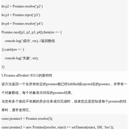
let p2 = Promise.resolve(‘p2‘)

let p3 = Promise.reject(‘p3‘)

let p4 = Promise.resolve(‘p4‘)

Promise.race([p1, p2, p3, p4]).then(res => {

    console.log(‘成功‘, res); //返回数组

}).catch(err => {

    console.log(‘失败‘, err);

5.Promise.allSettled //ES11的新特性
该方法返回一个在所有给定的promise都已经fulfilled或rejected后的promise，并带有一
个对象数组，每个对象表示对应的promise结果。
当您有多个彼此不依赖的异步任务成功完成时，或者您总是想知道每个promise的结
果时，通常使用它。
const promise1 = Promise.resolve(3);

const promise2 = new Promise((resolve, reject) => setTimeout(reject, 100, ‘foo‘));
