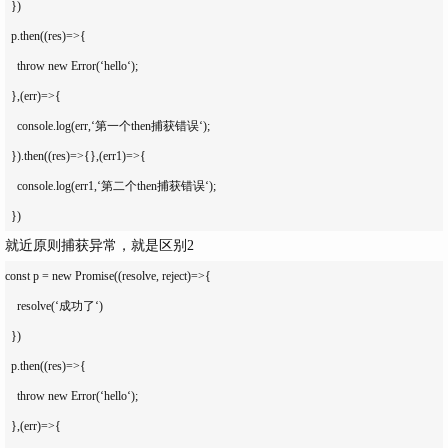
  })

  p.then((res)=>{

    throw new Error(‘hello‘); 

  },(err)=>{

    console.log(err,‘第一个then捕获错误‘);

  }).then((res)=>{},(err1)=>{

    console.log(err1,‘第二个then捕获错误‘);

就近原则捕获异常，就是区别2
const p = new Promise((resolve, reject)=>{

    resolve(‘成功了‘)

  })

  p.then((res)=>{

    throw new Error(‘hello‘); 

  },(err)=>{
