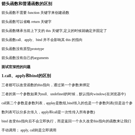
箭头函数和普通函数的区别
箭头函数不需要 function 关键字来创建函数
箭头函数可以省略 return 关键字
箭头函数继承当前上下文的 this 关键字,定义的时候就确定并固定了
箭头函数call、apply、bind 并不会影响其 this 的指向
箭头函数没有原型prototype
箭头函数没有自己的arguments
面试官深挖的问题
1.call、apply和bind的区别
三者都可以改变函数的this指向，通过第一个参数来绑定
三者的第一个参数如果为null、undefined的时候，默认指向window(在浏览器中)
call第二个参数是参数列表，applay是数组,bind传入的也是一个参数列表(但是这个参
数列表可以分多次传入，apply和call是一次性传入所有参数)
bind 改变this指向后不会立即执行，而是返回一个永久改变this指向的函数来让我们
手动调用； apply, call则是立即调用