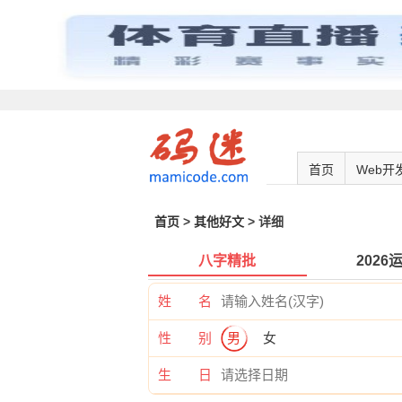
首页
Web开
首页
>
其他好文
> 详细
八字精批
2026
姓 名
性 别
男
女
生 日