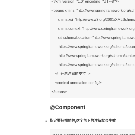
<?xml version="1.0" encoding="UTF-8"?>

<beans xmlns="http://www.springframework.org/sc
       xmlns:xsi="http://www.w3.org/2001/XMLSchema-instance"

       xmlns:context="http://www.springframework.org/schema/context"

       xsi:schemaLocation="http://www.springframework.org/schema/beans

        https://www.springframework.org/schema/beans/spring-beans.xsd

        http://www.springframework.org/schema/context

        https://www.springframework.org/schema/context/spring-context.xsd">

    <!--开启注解的支持-->

    <context:annotation-config/>

@Component
指定要扫描的包,这个包下的注解就会生效