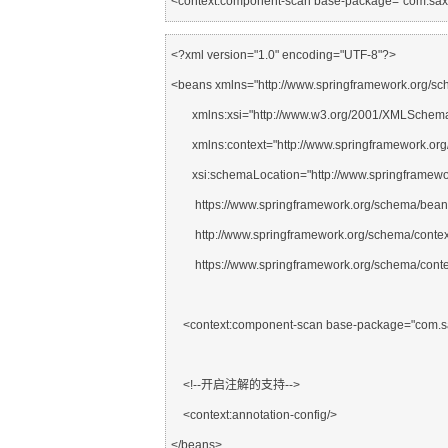
<?xml version="1.0" encoding="UTF-8"?>

<beans xmlns="http://www.springframework.org/sc
       xmlns:xsi="http://www.w3.org/2001/XMLSchema-instance"

       xmlns:context="http://www.springframework.org/schema/context"

       xsi:schemaLocation="http://www.springframework.org/schema/beans

        https://www.springframework.org/schema/beans/spring-beans.xsd

        http://www.springframework.org/schema/context

        https://www.springframework.org/schema/context/spring-context.xsd">

    <context:component-scan base-package="com.saxon.pojo"/>

    <!--开启注解的支持-->

    <context:annotation-config/>
