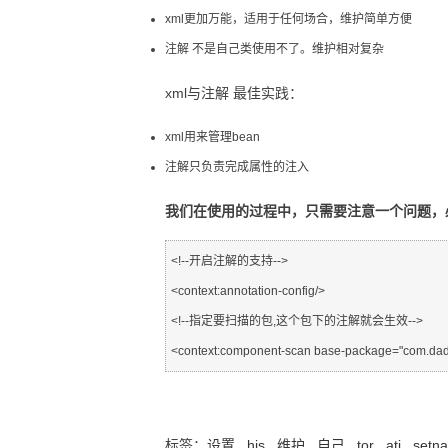
xml更加万能，适用于任何场合，维护简单方便
注解 不是自己类使用不了。维护相对复杂
xml与注解 最佳实践：
xml用来管理bean
注解只负责完成属性的注入
我们在使用的过程中，只需要注意一个问题，
<!--开启注解的支持-->

<context:annotation-config/>

<!--指定要扫描的包,这个包下的注解就会生效-->

使用注解开发
标签：
设置
his
维护
自己
tor
ati
setn