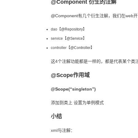
@Component
衍生的注解
@Component
有几个衍生注解，我们在web开
dao【
@Repository
】
service【
@Service
】
controller【
@Controller
】
这4个注解功能都是一样的，都是代表某个类注册
@Scope
作用域
@Scope
(“singleton”)
添加到类上 设置为单例模式
小结
xml与注解：