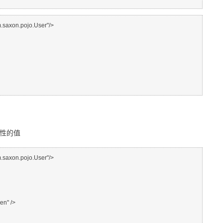
axon.pojo.User"/>

属性的值
axon.pojo.User"/>
