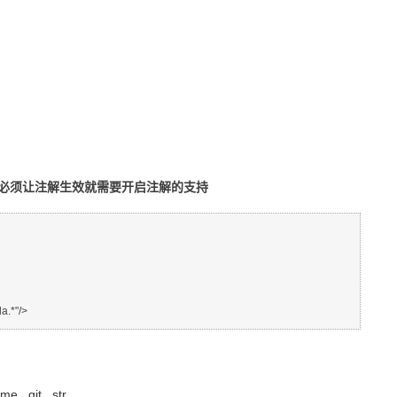
必须让注解生效就需要开启注解的支持
ame
git
str