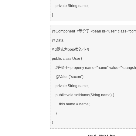
    private String name;

@Component  //等价于 <bean id="user" class="com.s
@Data

//id默认为pojo类的小写

public class User {

    //等价于<property name="name" value="kuangshen" />

    @Value("saxon")

    private String name;

    public void setName(String name) {

        this.name = name;

    }
