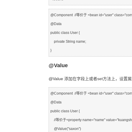
@Component  //等价于 <bean id="user" class="com.s
@Data

public class User {

    private String name;

@Value
@Value
添加在字段上或者set方法上，设置
@Component  //等价于 <bean id="user" class="com.s
@Data

public class User {

    //等价于<property name="name" value="kuangshen" />

    @Value("saxon")
