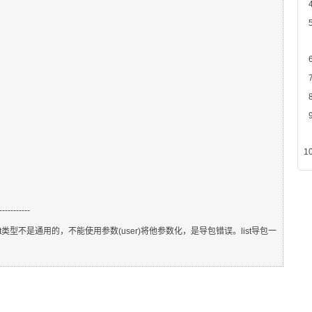
-----------
(ue);//如果List类型不是通用的，不能使用参数(user)将他参数化，是导包错误。list导包一