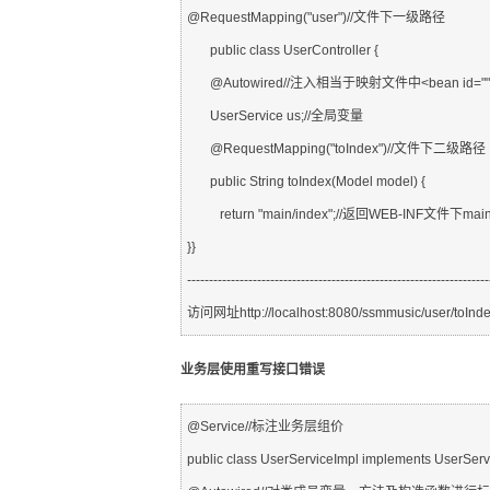
@RequestMapping("user")//文件下一级路径
       public class UserController {
       @Autowired//注入相当于映射文件中<bean id="" c
       UserService us;//全局变量
       @RequestMapping("toIndex")//文件下二级路径
       public String toIndex(Model model) {
          return "main/index";//返回WEB-INF文
}}
---------------------------------------------------------------------
访问网址http://localhost:8080/ssmmusic/user/toInd
业务层使用重写接口错误
@Service//标注业务层组价
public class UserServiceImpl implements UserServi