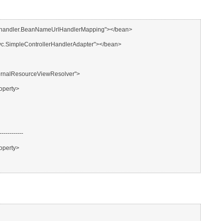
let.handler.BeanNameUrlHandlerMapping"></bean>
mvc.SimpleControllerHandlerAdapter"></bean>
InternalResourceViewResolver">
roperty>
------------
roperty>