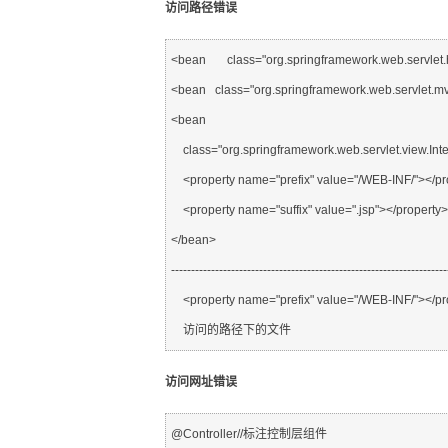
访问路径错误
<bean
    class="org.springframework.web.serv
<bean
   class="org.springframework.web.servlet.
<bean
    class="org.springframework.web.servlet.view.
    <property name="prefix" value="/WEB-INF/"></p
    <property name="suffix" value=".jsp"></property>
</bean>
---------------------------------------------------------------------
    <property name="prefix" value="/WEB-INF/"></p
    访问的路径下的文件
访问网址错误
@Controller//标注控制层组件