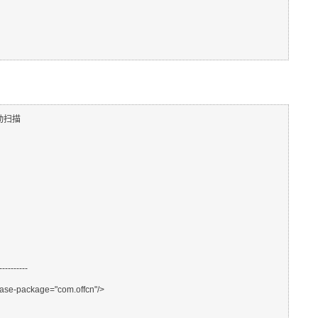
自动扫描
----------
e-package="com.offcn"/>