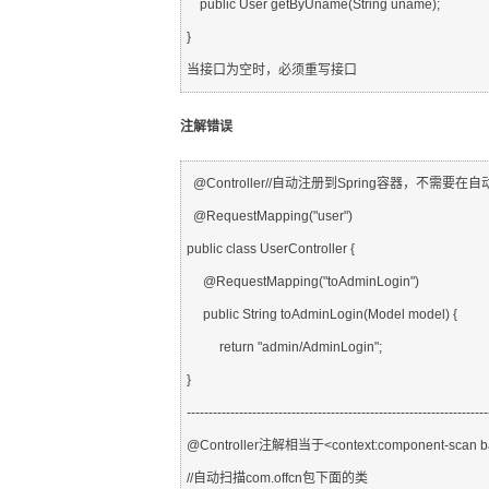
    public User getByUname(String uname);
}
当接口为空时，必须重写接口
注解错误
  @Controller//自动注册到Spring容器，不需要在
  @RequestMapping("user")
public class UserController {
     @RequestMapping("toAdminLogin")
     public String toAdminLogin(Model model) {
          return "admin/AdminLogin";
}
---------------------------------------------------------------------
@Controller注解相当于<context:component-scan bas
//自动扫描com.offcn包下面的类