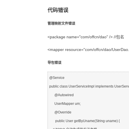
代码错误
管理映射文件错误
<package name="com/offcn/dao" />
//包名
<mapper resource="com/offcn/dao/UserDao.
导包错误
@Service
public class UserServiceImpl implements UserServi
      @Autowired
      UserMapper um;
      @Override
       public User getByUname(String uname) {