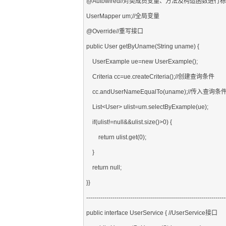
@Autowired//对类成员变量、方法及构造函数进
UserMapper um;//全局变量
@Override//重写接口
public User getByUname(String uname) {
    UserExample ue=new UserExample();
    Criteria cc=ue.createCriteria();//创建查询条件
    cc.andUserNameEqualTo(uname);//传入查
    List<User> ulist=um.selectByExample(ue);
    if(ulist!=null&&ulist.size()>0) {
    return ulist.get(0);
    }
    return null;
}}
---------------------------------------------------------------------
public interface UserService { //UserService接口