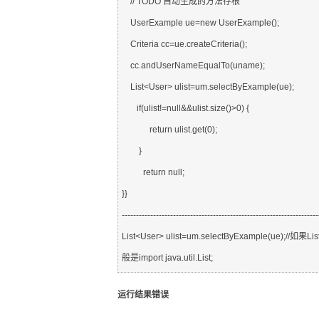
    // TODO 自动生成的方法存根
    UserExample ue=new UserExample();
    Criteria cc=ue.createCriteria();
    cc.andUserNameEqualTo(uname);
    List<User> ulist=um.selectByExample(ue);
       if(ulist!=null&&ulist.size()>0) {
         return ulist.get(0);
        }
          return null;
}}
---------------------------------------------------------------------
List<User> ulist=um.selectByExample
般是import java.util.List;
运行结果错误