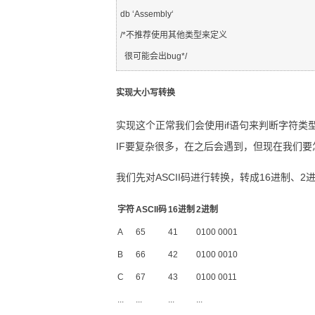
db ‘Assembly‘

/*不推荐使用其他类型来定义

实现大小写转换
实现这个正常我们会使用if语句来判断字符类
IF要复杂很多，在之后会遇到，但现在我们
我们先对ASCII码进行转换，转成16进制、2
字符
ASCII码
16进制
2进制
A
65
41
0100 0001
B
66
42
0100 0010
C
67
43
0100 0011
...
...
...
...