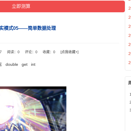
2
2
2
6位实模式05——简单数据处理
2
2
07
阅读：
0
评论：
0
收藏：
0
[点我收藏+]
2
2
言
double
get
int