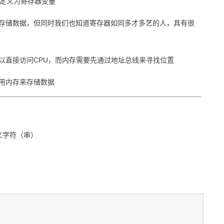
变量定义为寄存器变量
存储数据，但同时我们也知道寄存器如同多才多艺的人，具有很
以直接访问CPU，而内存需要先通过地址总线来寻找位置
用内存来存储数据
义字符（串）