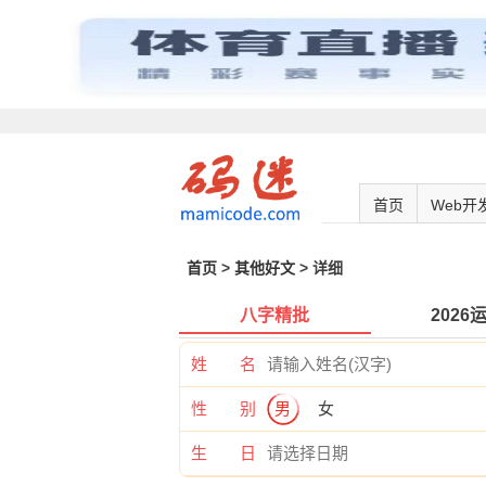
首页
Web开
首页
>
其他好文
> 详细
八字精批
2026
姓 名
性 别
男
女
生 日