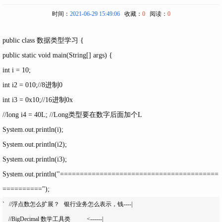
时间：
2021-06-29 15:49:06
收藏：
0
阅读：
0
public class 数据类型学习 {
public static void main(String[] args) {
int i = 10;
int i2 = 010;//8进制0
int i3 = 0x10;//16进制0x
//long i4 = 40L; //Long类型要在数字后面加个L
System.out.println(i);
System.out.println(i2);
System.out.println(i3);
System.out.println("========================================
==========");
`   //浮点数怎么扩展？   银行业务怎么表示，钱----|

    //BigDecimal 数学工具类           <------|
