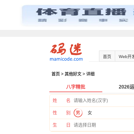
首页
Web开
首页
>
其他好文
> 详细
八字精批
2026
姓 名
性 别
男
女
生 日