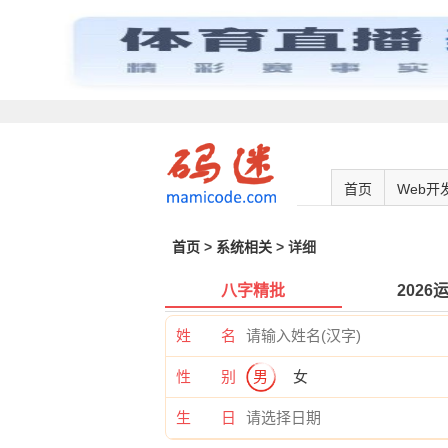
首页
Web开
首页
>
系统相关
> 详细
八字精批
2026
姓 名
性 别
男
女
生 日