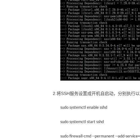
2.将SSH服务设置成开机自启动，分别执行
sudo systemctl enable sshd
sudo systemctl start sshd
sudo firewall-cmd --permanent --add-service=