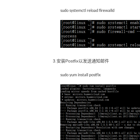
sudo systemctl reload firewalld
3.安装Postfix以发送通知邮件
sudo yum install postfix