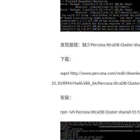
缺少
发现报错：
Percona-XtraDB-Cluster-sh
下载：
wget http://www.percona.com/redir/downloads
25.10/RPM/rhel6/x86_64/Percona-XtraDB-Cluster
安装：
rpm -ivh Percona-XtraDB-Cluster-shared-55-5.