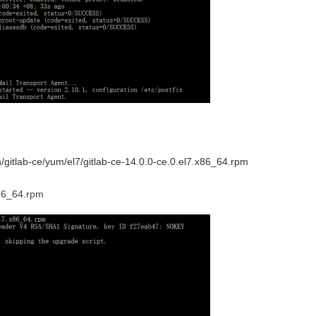
n/gitlab-ce/yum/el7/gitlab-ce-14.0.0-ce.0.el7.x86_64.rpm
x86_64.rpm