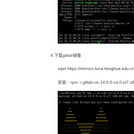
4.下载gitlab镜像
https://mirrors.tuna.tsinghua.edu.c
wget
安装：
rpm -i gitlab-ce-14.0.0-ce.0.el7.