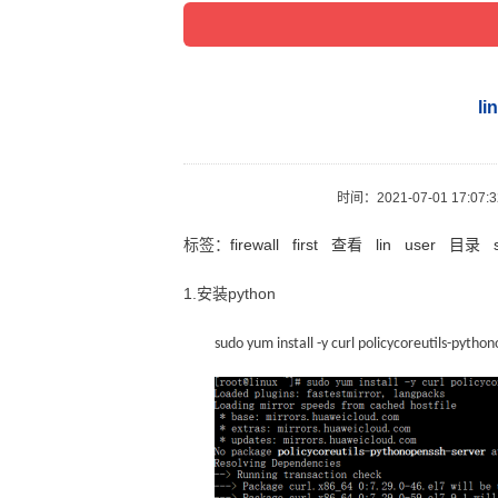
l
时间：
2021-07-01 17:07:
标签：
firewall
first
查看
lin
user
目录
1.安装python
sudo yum install -y curl policycoreutils-pytho