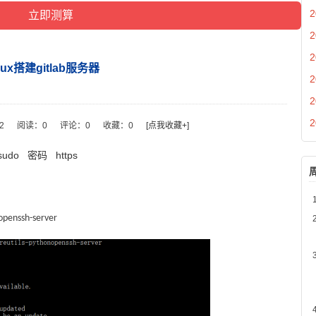
2
2
2
inux搭建gitlab服务器
2
2
2
32
阅读：
0
评论：
0
收藏：
0
[点我收藏+]
sudo
密码
https
nopenssh-server