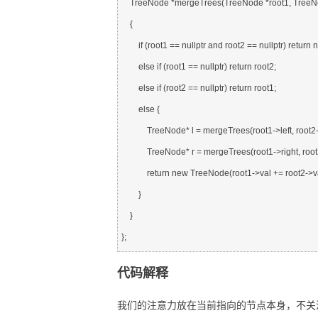
    TreeNode *mergeTrees(TreeNode *root1, TreeNode *root2)

    {

        if (root1 == nullptr and root2 == nullptr) return nullptr;

        else if (root1 == nullptr) return root2;

        else if (root2 == nullptr) return root1;

        else {

            TreeNode* l = mergeTrees(root1->left, root2->left);

            TreeNode* r = mergeTrees(root1->right, root2->right);

            return new TreeNode(root1->val += root2->val, l, r);

        }

    }

代码解释
我们的注意力放在当前指向的节点本身，不关