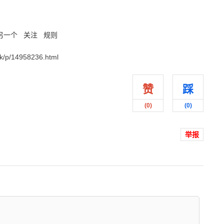
另一个
关注
规则
/p/14958236.html
赞
踩
(
0
)
(
0
)
举报