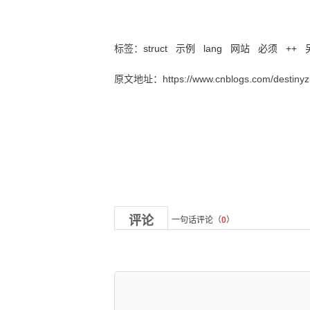
合并二叉树（leetcode-617）
标签：
struct
示例
lang
网站
必须
++
原文地址：https://www.cnblogs.com/destinyzk
评论
一句话评论（
0
）