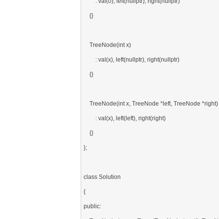
        : val(0), left(nullptr), right(nullptr)

    {}

    TreeNode(int x)

        : val(x), left(nullptr), right(nullptr)

    {}

    TreeNode(int x, TreeNode *left, TreeNode *right)

        : val(x), left(left), right(right)

    {}

};

class Solution

{

public:
