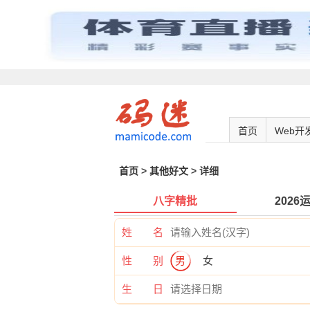
首页
Web开
首页
>
其他好文
> 详细
八字精批
2026
姓 名
性 别
男
女
生 日