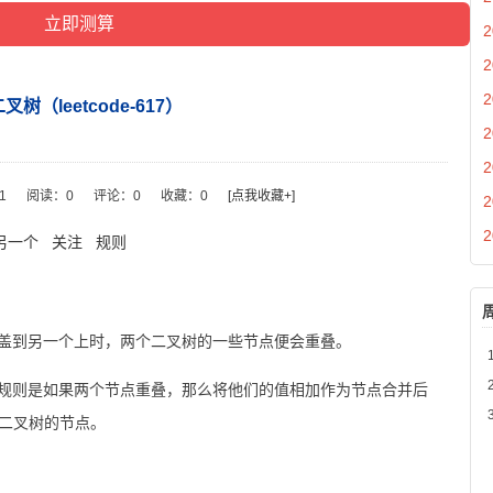
2
2
2
叉树（leetcode-617）
2
2
51
阅读：
0
评论：
0
收藏：
0
[点我收藏+]
2
2
另一个
关注
规则
盖到另一个上时，两个二叉树的一些节点便会重叠。
规则是如果两个节点重叠，那么将他们的值相加作为节点合并后
新二叉树的节点。