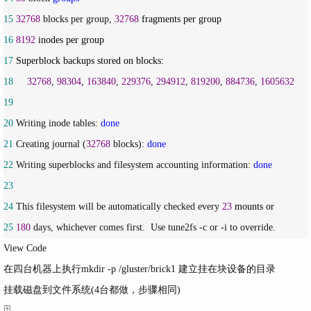
15
32768
 blocks per group, 
32768
16
8192
17
18
32768
, 
98304
, 
163840
, 
229376
, 
294912
, 
819200
, 
884736
, 
1605632
19
20
 Writing inode tables: 
done
21
 Creating journal (
32768
 blocks): 
done
22
 Writing superblocks and filesystem accounting information: 
done
23
24
 This filesystem will be automatically checked every 
23
25
180
 days, whichever comes first.  Use tune2fs -c or -i to override.
View Code
在四台机器上执行mkdir -p /gluster/brick1 建立挂在块设备的目录
挂载磁盘到文件系统(4台都做，步骤相同)