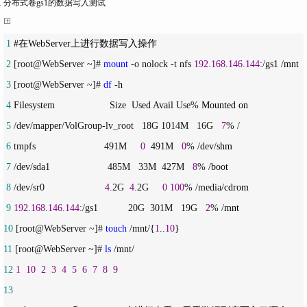
分布式卷gs1的数据写入测试
 1
 2
 [root@WebServer ~]# 
mount
 -o nolock -t nfs 
192.168
.
146.144
:/gs1 /
 3
 [root@WebServer ~]# 
df
 -
 4
 Filesystem                    Size  Used Avail Use%
 5
 /dev/mapper/VolGroup-lv_root   18G 1014M   16G   
7
 6
 tmpfs                         491M     
0
  491M   
0
% /dev/
 7
 /dev/sda1                     485M   33M  427M   
8
% /
 8
 /dev/sr0                      
4
.2G  
4
.2G     
0
100
% /media/
 9
192.168
.
146.144
:/gs1           20G  301M   19G   
2
% /
10
 [root@WebServer ~]# 
touch
 /mnt/{
1
..
10
11
 [root@WebServer ~]# 
ls
12
1
10
2
3
4
5
6
7
8
9
13