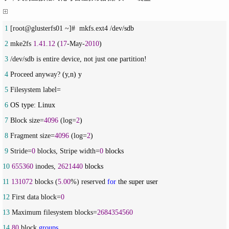
 1
 [root@glusterfs01 ~]#  mkfs.ext4 /dev/
 2
 mke2fs 
1.41
.
12
 (
17
-May-
2010
 3
 4
 Proceed anyway?
 5
 6
 7
 Block size=
4096
 (log=
2
 8
 Fragment size=
4096
 (log=
2
 9
 Stride=
0
 blocks, Stripe width=
0
10
655360
 inodes, 
2621440
11
131072
 blocks (
5.00
%) reserved 
for
12
 First data block=
0
13
 Maximum filesystem blocks=
2684354560
14
80
 block 
groups