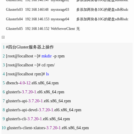
Glusterfs03
192.168.146148
mystorage03
多添加两块各10G的硬盘sdb和sdc
Glusterfs04
192.168.146.153
mystorage04
多添加两块各10G的硬盘sdb和sdc
Glusterfs05
192.168.146.152
WebServerClient
无
 1
 2
 [root@localhost ~]# 
mkdir
 -
 3
 4
 [root@localhost rpm]# 
ls
 5
 dbench-
4.0
-
12
 6
 glusterfs-
3.7
.
20
-
1
 7
 glusterfs-api-
3.7
.
20
-
1
 8
 glusterfs-api-devel-
3.7
.
20
-
1
 9
 glusterfs-cli-
3.7
.
20
-
1
10
 glusterfs-client-xlators-
3.7
.
20
-
1