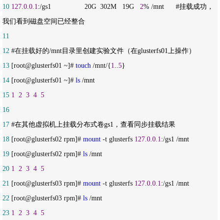
10
127.0
.
0.1
:/gs1                 20G  302M   19G   
2
% /
mnt      #挂载成功，
11
12
 #在挂载好的/
13
 [root@glusterfs01 ~]# 
touch
 /mnt/{
1
..
5
14
 [root@glusterfs01 ~]# 
ls
 /
15
1
2
3
4
5
16
17
18
 [root@glusterfs02 rpm]# 
mount
 -t glusterfs 
127.0
.
0.1
:/gs1 /
19
 [root@glusterfs02 rpm]# 
ls
 /
20
1
2
3
4
5
21
 [root@glusterfs03 rpm]# 
mount
 -t glusterfs 
127.0
.
0.1
:/gs1 /
22
 [root@glusterfs03 rpm]# 
ls
 /
23
1
2
3
4
5