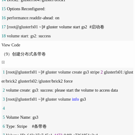
15
16
 performance.readdir-
17
 [root@glusterfs01 ~
18
 volume start: gs2: success
View Code
（9）创建分布式条带卷
 1
 [root@glusterfs01 ~]# gluster volume create gs3 stripe 
2
 glusterfs01:/glust
er/brick2 glusterfs02:/gluster/
 2
 3
 [root@glusterfs01 ~]# gluster volume 
info
 4
 5
 6