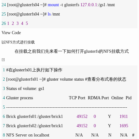
24
 [root@glusterfs04 ~]# 
mount
 -t glusterfs 
127.0
.
0.1
:/gs1 /
25
 [root@glusterfs04 ~]# 
ls
 /
26
1
2
3
4
5
View Code
以NFS方式进行挂载
在挂载之前我们先来看一下如何打开glusterfs的NFS挂载方式
 1
 2
 [root@glusterfs01 ~
 3
 4
 5
 6
 Brick glusterfs01:/gluster/brick1           
49152
0
          Y       
1911
 7
 Brick glusterfs02:/gluster/brick1           
49152
0
          Y       
1695
 8
 NFS Server on localhost                     N/A       N/A        N       N/
A    #