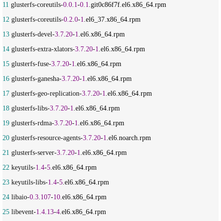
11
 glusterfs-coreutils-
0.0
.
1
-
0.1
12
 glusterfs-coreutils-
0.2
.
0
-
1
13
 glusterfs-devel-
3.7
.
20
-
1
14
 glusterfs-extra-xlators-
3.7
.
20
-
1
15
 glusterfs-fuse-
3.7
.
20
-
1
16
 glusterfs-ganesha-
3.7
.
20
-
1
17
 glusterfs-geo-replication-
3.7
.
20
-
1
18
 glusterfs-libs-
3.7
.
20
-
1
19
 glusterfs-rdma-
3.7
.
20
-
1
20
 glusterfs-resource-agents-
3.7
.
20
-
1
21
 glusterfs-server-
3.7
.
20
-
1
22
 keyutils-
1.4
-
5
23
 keyutils-libs-
1.4
-
5
24
 libaio-
0.3
.
107
-
10
25
 libevent-
1.4
.
13
-
4