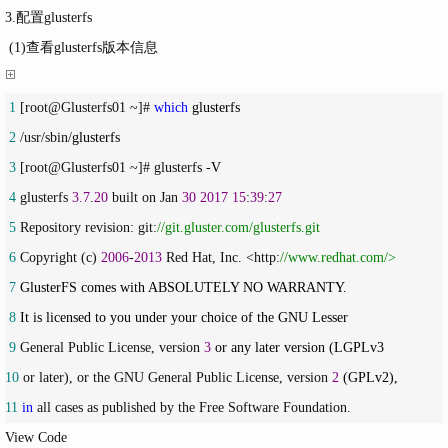
3.配置glusterfs
(1)查看glusterfs版本信息
 1
 [root@Glusterfs01 ~]# 
which
 2
 /usr/sbin/
 3
 [root@Glusterfs01 ~]# glusterfs -
 4
 glusterfs 
3.7
.
20
 built on Jan 
30
2017
15
:
39
:
27
 5
 Repository revision: git:
//
git.gluster.com/glusterfs.git
 6
 Copyright (c) 
2006
-
2013
 Red Hat, Inc. <http:
//
www.redhat.com/>
 7
 8
 9
 General Public License, version 
3
10
 or later), or the GNU General Public License, version 
2
11
in
 all cases as published by the Free Software Foundation.
View Code