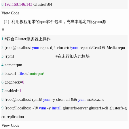
8
192.168
.
146.143
 Glusterfs04
View Code
（2）利用教程附带的rpm软件包组，充当本地定制化yum源
1
2
 [root@localhost 
yum
.repos.d]# vim /etc/
yum
.repos.d/CentOS-
3
4
 name=
5
 baseurl=
file
:
///
root/rpm/
6
 gpgcheck=
0
7
 enabled=
1
8
 [root@localhost rpm]# 
yum
 -y clean all && 
yum
9
 [root@localhost ~]# 
yum
 -y 
install
 glusterfs-server glusterfs-cli glusterfs-g
eo-replication
View Code