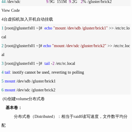
44
 /dev/sdc                      
9
.9G  151M  
9
.2G   
2
% /gluster/brick2
View Code
4台虚拟机加入开机自动挂载
1
 [root@glusterfs01 ~]#  
echo
"
mount /dev/sdb /gluster/brick1
"
 >> /etc/
rc.lo
2
 [root@glusterfs01 ~]# 
echo
"
mount /dev/sdc /gluster/brick2
"
 >> /etc/
rc.loc
3
 [root@glusterfs01 ~]#  
tail
 -
2
 /etc/
4
tail
5
mount
 /dev/sdb /gluster/
6
mount
 /dev/sdc /gluster/brick2
(6)创建volume分布式卷
基本卷：
分布式卷（Distributed）：相当于raid0读写速度，文件数平均分
配