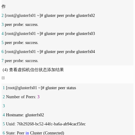
2
 [root@glusterfs01 ~
3
4
 [root@glusterfs01 ~
5
6
 [root@glusterfs01 ~
7
 peer probe: success. 
(4) 查看虚拟机信任状态添加结果
 1
 [root@glusterfs01 ~
 2
 Number of Peers: 
3
 3
 4
 5
 Uuid: 76b29268-bc52-44fc-ba6a-
 6
 State: Peer 
in