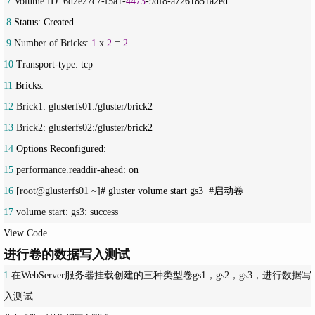
 7
 Volume ID: 6d2e27c7-f5a1-
4473
-9df8-
 8
 9
 Number of Bricks: 
1
 x 
2
 = 
2
10
 Transport-
11
12
 Brick1: glusterfs01:/gluster/
13
 Brick2: glusterfs02:/gluster/
14
15
 performance.readdir-
16
 [root@glusterfs01 ~
17
 volume start: gs3: success
View Code
进行卷的数据写入测试
1
 在WebServer服务器挂载创建的三种类型卷gs1，gs2，gs3，进行数据写
入测试