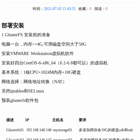
时间：
2021-07-02 15:43:55
收藏：
0
阅读：
0
部署安装
1.GlusterFS 安装前的准备
电脑一台，内存>=4G,可用磁盘空间大于50G
安装VMWARE Workstation虚拟机软件
安装好四台CentOS-6-x86_64（6.2-6.8都可以）的虚拟机
基本系统：1核CPU+1024M内存+10G硬盘
网络选择：网络地址转换（NAT）
关闭iptables和SELinux
预装glusterfs软件包
描述
IP
主机名
要求
Glusterfs01
192.168.146.146
mystorage01
多添加两块各10G的硬盘sdb和sdc
Glusterfs02
192.168.146.147
mystorage02
多添加两块各10G的硬盘sdb和sdc