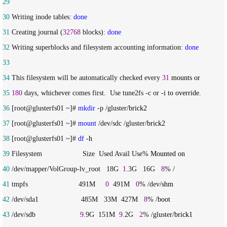
29
30
 Writing inode tables: 
done
31
 Creating journal (
32768
 blocks): 
done
32
 Writing superblocks and filesystem accounting information: 
done
33
34
 This filesystem will be automatically checked every 
31
35
180
 days, whichever comes first.  Use tune2fs -c or -
36
 [root@glusterfs01 ~]# 
mkdir
 -p /gluster/
37
 [root@glusterfs01 ~]# 
mount
 /dev/sdc /gluster/
38
 [root@glusterfs01 ~]# 
df
 -
39
 Filesystem                    Size  Used Avail Use%
40
 /dev/mapper/VolGroup-lv_root   18G  
1
.3G   16G   
8
41
 tmpfs                         491M     
0
  491M   
0
% /dev/
42
 /dev/sda1                     485M   33M  427M   
8
% /
43
 /dev/sdb                      
9
.9G  151M  
9
.2G   
2
% /gluster/