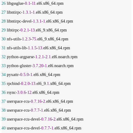
26
 libgssglue-
0.1
-
11
27
 libntirpc-
1.3
.
1
-
1
28
 libntirpc-devel-
1.3
.
1
-
1
29
 libtirpc-
0.2
.
1
-
13
30
 nfs-utils-
1.2
.
3
-
75
31
 nfs-utils-lib-
1.1
.
5
-
13
32
 python-argparse-
1.2
.
1
-
2.1
33
 python-gluster-
3.7
.
20
-
1
34
 pyxattr-
0.5
.
0
-
1
35
 rpcbind-
0.2
.
0
-
13
.el6_9.
1
36
 rsync-
3.0
.
6
-
12
37
 userspace-rcu-
0.7
.
16
-
2
38
 userspace-rcu-
0.7
.
7
-
1
39
 userspace-rcu-devel-
0.7
.
16
-
2
40
 userspace-rcu-devel-
0.7
.
7
-
1