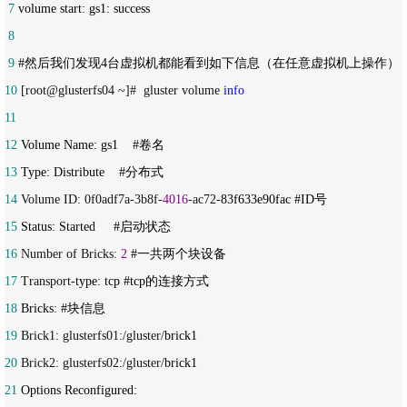
 7
 8
 9
10
 [root@glusterfs04 ~]#  gluster volume 
info
11
12
13
14
 Volume ID: 0f0adf7a-3b8f-
4016
-ac72-
15
16
 Number of Bricks: 
2
17
 Transport-
18
19
 Brick1: glusterfs01:/gluster/
20
 Brick2: glusterfs02:/gluster/
21