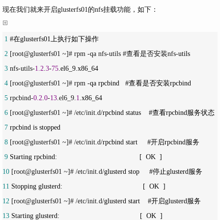
现在我们就来开启glusterfs01的nfs挂载功能，如下：
 1
 2
 [root@glusterfs01 ~]# rpm -qa nfs-utils #查看是否安装nfs-
 3
 nfs-utils-
1.2
.
3
-
75
 4
 [root@glusterfs01 ~]# rpm -
 5
 rpcbind-
0.2
.
0
-
13
.el6_9.
1
 6
 [root@glusterfs01 ~]# /etc/init.d/
 7
 8
 [root@glusterfs01 ~]# /etc/init.d/
 9
10
 [root@glusterfs01 ~]# /etc/init.d/
11
12
 [root@glusterfs01 ~]# /etc/init.d/
13