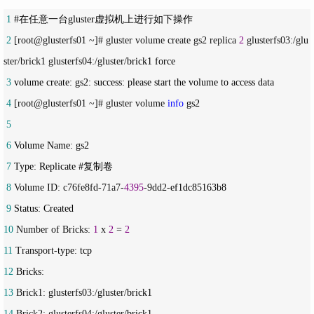
 1
 2
 [root@glusterfs01 ~]# gluster volume create gs2 replica 
2
 glusterfs03:/glu
ster/brick1 glusterfs04:/gluster/
 3
 4
 [root@glusterfs01 ~]# gluster volume 
info
 5
 6
 7
 8
 Volume ID: c76fe8fd-71a7-
4395
-9dd2-
 9
10
 Number of Bricks: 
1
 x 
2
 = 
2
11
 Transport-
12
13
 Brick1: glusterfs03:/gluster/
14
 Brick2: glusterfs04:/gluster/