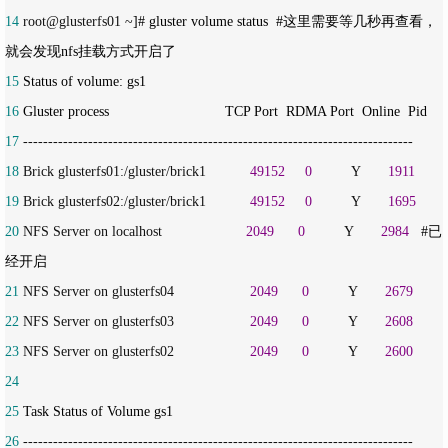
14
 root@glusterfs01 ~
]# gluster volume status  #这里需要等几秒再查看，
15
16
17
18
 Brick glusterfs01:/gluster/brick1           
49152
0
          Y       
1911
19
 Brick glusterfs02:/gluster/brick1           
49152
0
          Y       
1695
20
 NFS Server on localhost                     
2049
0
          Y       
2984
   #已
21
 NFS Server on glusterfs04                   
2049
0
          Y       
2679
22
 NFS Server on glusterfs03                   
2049
0
          Y       
2608
23
 NFS Server on glusterfs02                   
2049
0
          Y       
2600
24
25
26