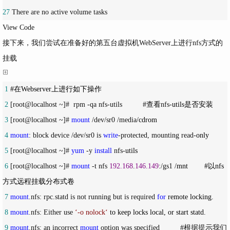
27
 There are no active volume tasks
View Code
接下来，我们尝试在准备好的第五台虚拟机WebServer上进行nfs方式的
挂载
 1
 2
 [root@localhost ~]#  rpm -qa nfs-utils          #查看nfs-
 3
 [root@localhost ~]# 
mount
 /dev/sr0 /media/
 4
mount
: block device /dev/sr0 is 
write
-protected, mounting read-
 5
 [root@localhost ~]# 
yum
 -y 
install
 nfs-
 6
 [root@localhost ~]# 
mount
 -t nfs 
192.168
.
146.149
:/gs1 /
mnt        #以nfs
 7
mount
.nfs: rpc.statd is not running but is required 
for
 8
mount
.nfs: Either use 
‘
-o nolock
‘
 9
mount
.nfs: an incorrect 
mount
 option was specified          #根据提示我们