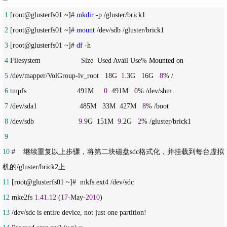
 1
 [root@glusterfs01 ~]# 
mkdir
 -p /gluster/
 2
 [root@glusterfs01 ~]# 
mount
 /dev/sdb /gluster/
 3
 [root@glusterfs01 ~]# 
df
 -
 4
 Filesystem                    Size  Used Avail Use%
 5
 /dev/mapper/VolGroup-lv_root   18G  
1
.3G   16G   
8
 6
 tmpfs                         491M     
0
  491M   
0
% /dev/
 7
 /dev/sda1                     485M   33M  427M   
8
% /
 8
 /dev/sdb                      
9
.9G  151M  
9
.2G   
2
% /gluster/
 9
10
 #    继续重复以上步骤，将第二块磁盘sdc格式化，并挂载到每台虚拟
机的/gluster/
11
 [root@glusterfs01 ~]#  mkfs.ext4 /dev/
12
 mke2fs 
1.41
.
12
 (
17
-May-
2010
13