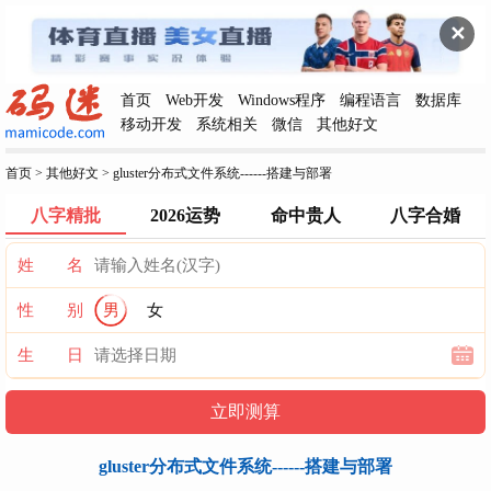
✕
首页
Web开发
Windows程序
编程语言
数据库
移动开发
系统相关
微信
其他好文
首页
>
其他好文
>
gluster分布式文件系统------搭建与部署
八字精批
2026运势
命中贵人
八字合婚
姓 名
性 别
男
女
生 日
gluster分布式文件系统------搭建与部署