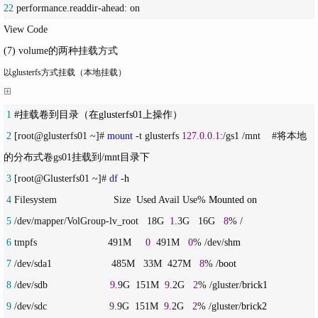
22
 performance.readdir-ahead: on
View Code
(7) volume的两种挂载方式
以glusterfs方式挂载（本地挂载）
 1
 2
 [root@glusterfs01 ~]# 
mount
 -t glusterfs 
127.0
.
0.1
:/gs1 /mnt    #将本地
的分布式卷gs01挂载到/
 3
 [root@Glusterfs01 ~]# 
df
 -
 4
 Filesystem                    Size  Used Avail Use%
 5
 /dev/mapper/VolGroup-lv_root   18G  
1
.3G   16G   
8
 6
 tmpfs                         491M     
0
  491M   
0
% /dev/
 7
 /dev/sda1                     485M   33M  427M   
8
% /
 8
 /dev/sdb                      
9
.9G  151M  
9
.2G   
2
% /gluster/
 9
 /dev/sdc                      
9
.9G  151M  
9
.2G   
2
% /gluster/