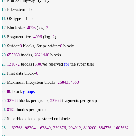
14
 Proceed anyway?
15
16
17
 Block size=
4096
 (log=
2
18
 Fragment size=
4096
 (log=
2
19
 Stride=
0
 blocks, Stripe width=
0
20
655360
 inodes, 
2621440
21
131072
 blocks (
5.00
%) reserved 
for
22
 First data block=
0
23
 Maximum filesystem blocks=
2684354560
24
80
 block 
groups
25
32768
 blocks per group, 
32768
26
8192
27
28
32768
, 
98304
, 
163840
, 
229376
, 
294912
, 
819200
, 
884736
, 
1605632