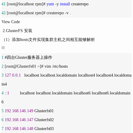
41
 [root@localhost rpm]# 
yum
 -y 
install
42
 [root@localhost rpm]# createrepo -v .
View Code
2.GlusterFS 安装
（1）添加hosts文件实现集群主机之间相互能够解析
1
2
 [root@Glusterfs01 ~]# vim /etc/
3
127.0
.
0.1
   localhost localhost.localdomain localhost4 localhost4.localdoma
4
 ::
1
         localhost localhost.localdomain localhost6 localhost6.localdomain
5
192.168
.
146.149
6
192.168
.
146.147
7
192.168
.
146.148