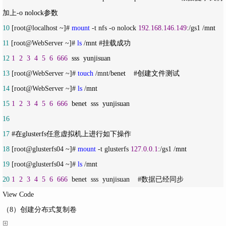
加上-
10
 [root@localhost ~]# 
mount
 -t nfs -o nolock 
192.168
.
146.149
:/gs1 /
11
 [root@WebServer ~]# 
ls
 /
12
1
2
3
4
5
6
666
13
 [root@WebServer ~]# 
touch
 /mnt/
14
 [root@WebServer ~]# 
ls
 /
15
1
2
3
4
5
6
666
16
17
18
 [root@glusterfs04 ~]# 
mount
 -t glusterfs 
127.0
.
0.1
:/gs1 /
19
 [root@glusterfs04 ~]# 
ls
 /
20
1
2
3
4
5
6
666
  benet  sss  yunjisuan    #数据已经同步
View Code
（8）创建分布式复制卷