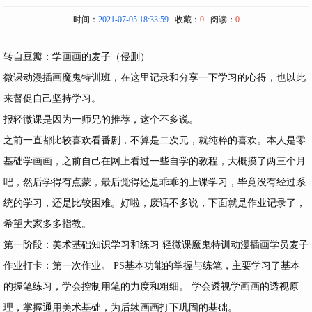
时间：
2021-07-05 18:33:59
收藏：
0
阅读：
0
转自豆瓣：学画画的麦子（侵删）
微课动漫插画魔鬼特训班
，在这里记录和分享一下学习的心得，也以此
来督促自己坚持学习。
报轻微课是因为一师兄的推荐，这个不多说。
之前一直都比较喜欢看番剧，不算是二次元，就纯粹的喜欢。本人是零
基础学画画，之前自己在网上看过一些自学的教程，大概摸了两三个月
吧，然后学得有点蒙，最后觉得还是乖乖的上课学习，毕竟没有经过系
统的学习，还是比较困难。好啦，废话不多说，下面就是作业记录了，
希望大家多多指教。
第一阶段：美术基础知识学习和练习 轻微课魔鬼特训动漫插画学员麦子
作业打卡：第一次作业。 PS基本功能的掌握与练笔，主要学习了基本
的握笔练习，学会控制用笔的力度和粗细。 学会透视学画画的透视原
理，掌握通用美术基础，为后续画画打下巩固的基础。