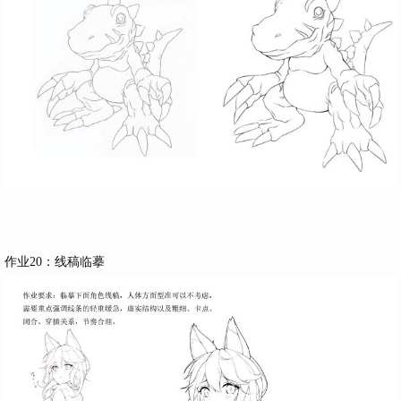
作业20：线稿临摹