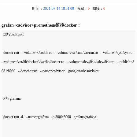
时间：
2021-07-14 18:51:09
收藏：
0
阅读：
0
grafan+cadvisor+prometheus监控docker：
  运行cadvisor:

  docker run   --volume=/:/rootfs:ro   --volume=/var/run:/var/run:ro   --volume=/sys:/sys:ro   
--volume=/var/lib/docker/:/var/lib/docker:ro   --volume=/dev/disk/:/dev/disk:ro   --publish=8
081:8080   --detach=true   --name=cadvisor    google/cadvisor:latest

 运行grafana:

  docker run -d   --name=grafana   -p 3000:3000   grafana/grafana
