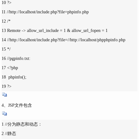
10 ?>

11 //http://localhost/include.php?file=phpinfo.php

12 /*

13 Remote -> allow_url_include = 1 & allow_url_fopen = 1

14 //http://localhost/include.php?file=//http://localhost/phpphpinfo.php

15 */

16 //pgpinfo.txt:

17 <?php

18  phpinfo(); 

19 ?>
4、JSP文件包含
1 //分为静态和动态：

2 //静态
