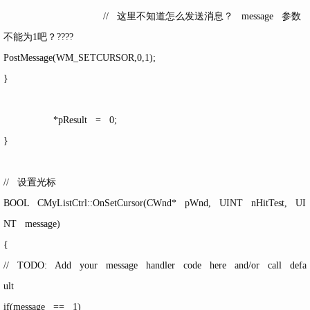
// 这里不知道怎么发送消息？ message 参数
不能为1吧？????
PostMessage(WM_SETCURSOR,0,1);
}
*pResult = 0;
}
// 设置光标
BOOL CMyListCtrl::OnSetCursor(CWnd* pWnd, UINT nHitTest, UI
NT message)
{
// TODO: Add your message handler code here and/or call defa
ult
if(message == 1)