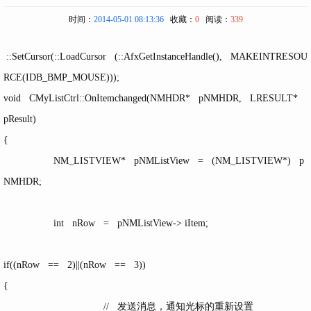
时间：
2014-05-01 08:13:36
收藏：
0
阅读：
339
::SetCursor(::LoadCursor (::AfxGetInstanceHandle(), MAKEINTRESOU
RCE(IDB_BMP_MOUSE)));
void CMyListCtrl::OnItemchanged(NMHDR* pNMHDR, LRESULT*
pResult)
{
NM_LISTVIEW* pNMListView = (NM_LISTVIEW*) p
NMHDR;
int nRow = pNMListView-> iItem;
if((nRow == 2)||(nRow == 3))
{
// 发送消息，通知光标的重新设置