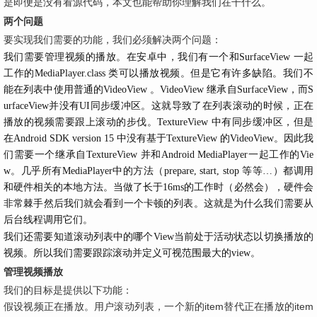
是即便是没有看源代码，本文也能帮助你理解我们在干什么。
两个问题
要实现我们需要的功能，我们必须解决两个问题：
我们需要管理视频的播放。在安卓中，我们有一个和SurfaceView 一起
工作的MediaPlayer.class 类可以播放视频。但是它有许多缺陷。我们不
能在列表中使用普通的VideoView 。VideoView 继承自SurfaceView，而S
urfaceView并没有UI同步缓冲区。这就导致了在列表滚动的时候，正在
播放的视频需要跟上滚动的步伐。TextureView 中有同步缓冲区，但是
在Android SDK version 15 中没有基于TextureView 的VideoView。
因此我
们需要一个继承自TextureView 并和Android MediaPlayer一起工作的Vie
w
。几乎所有MediaPlayer中的方法（prepare, start, stop 等等…）都调用
和硬件相关的本地方法。当做了长于16ms的工作时（必然会），硬件会
非常棘手然后我们就会看到一个卡顿的列表。这就是为什么我们需要从
后台线程调用它们。
我们还需要知道滚动列表中的哪个View当前处于活动状态以切换播放的
视频。所以我们需要跟踪滚动并定义可视范围最大的view。
管理视频播放
我们的目标是提供以下功能：
假设视频正在播放。用户滚动列表，一个新的item替代正在播放的item