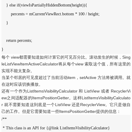
    } else if(viewIsPartiallyHiddenBottom(height)){

        percents = mCurrentViewRect.bottom * 100 / height;

    }

    return percents;

}
每个 view都需要知道如何计算它的可见百分比。滚动发生的时候，Sing
leListViewItemActiveCalculator将从每个view 索取这个值，所有这里的
实现不能太复杂。
当某个邻居的可见度超过了当前活动item，setActive 方法将被调用。就
在这时应该切换播放。
还有一个作为ListItemsVisibilityCalculator 和 ListView 或者 RecyclerVi
ew之间适配器的ItemsPositionGetter。这样ListItemsVisibilityCalculato
r 就不需要知道这到底是一个ListView 还是RecyclerView。它只是做自
己的工作。但是它需要知道一些ItemsPositionGetter提供的信息：
/**

 * This class is an API for {@link ListItemsVisibilityCalculator}
