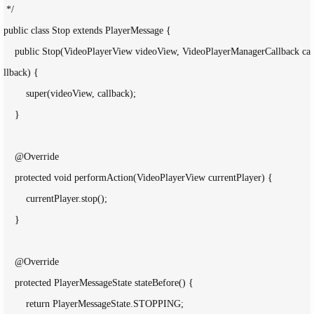
 */

public class Stop extends PlayerMessage {

    public Stop(VideoPlayerView videoView, VideoPlayerManagerCallback ca
llback) {

        super(videoView, callback);

    }

    @Override

    protected void performAction(VideoPlayerView currentPlayer) {

        currentPlayer.stop();

    }

    @Override

    protected PlayerMessageState stateBefore() {

        return PlayerMessageState.STOPPING;
