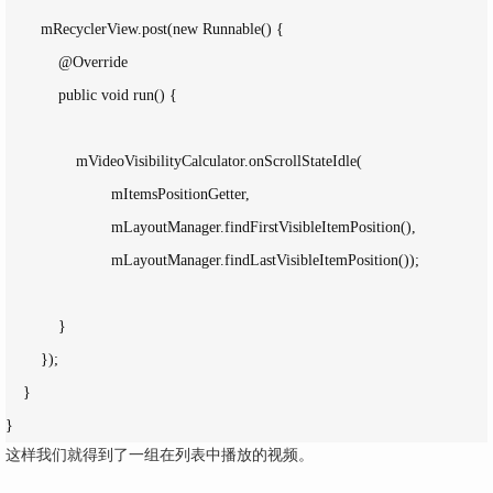
        mRecyclerView.post(new Runnable() {

            @Override

            public void run() {

                mVideoVisibilityCalculator.onScrollStateIdle(

                        mItemsPositionGetter,

                        mLayoutManager.findFirstVisibleItemPosition(),

                        mLayoutManager.findLastVisibleItemPosition());

            }

        });

    }

}
这样我们就得到了一组在列表中播放的视频。