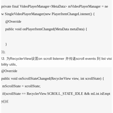
private final VideoPlayerManager<MetaData> mVideoPlayerManager = ne
w SingleVideoPlayerManager(new PlayerItemChangeListener() {

    @Override

    public void onPlayerItemChanged(MetaData metaData) {

    }

});
\3. 为RecyclerView设置on scroll listener 并传递scroll events 到 list visi
bility utils。
@Override

public void onScrollStateChanged(RecyclerView view, int scrollState) {

 mScrollState = scrollState;

 if(scrollState == RecyclerView.SCROLL_STATE_IDLE && mList.isEmpt
y()){
