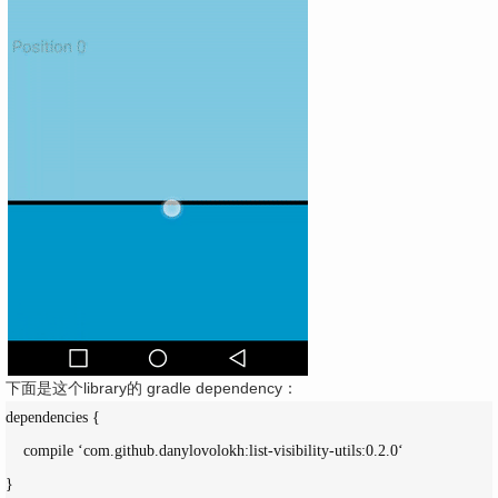
下面是这个library的 gradle dependency：
dependencies {

    compile ‘com.github.danylovolokh:list-visibility-utils:0.2.0‘

}