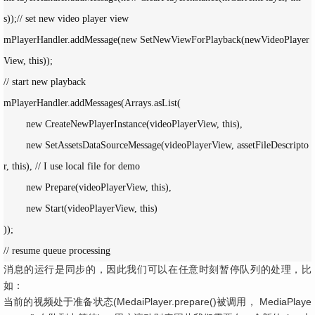
s));// set new video player view

mPlayerHandler.addMessage(new SetNewViewForPlayback(newVideoPlayer
View, this));

// start new playback

mPlayerHandler.addMessages(Arrays.asList(

        new CreateNewPlayerInstance(videoPlayerView, this),

        new SetAssetsDataSourceMessage(videoPlayerView, assetFileDescripto
r, this), // I use local file for demo

        new Prepare(videoPlayerView, this),

        new Start(videoPlayerView, this)

));

// resume queue processing
消息的运行是同步的，因此我们可以在任意时刻暂停队列的处理，比
如：
当前的视频处于准备状态(MedaiPlayer.prepare()被调用， MediaPlaye