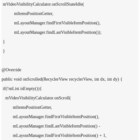
 mVideoVisibilityCalculator.onScrollStateIdle(

          mItemsPositionGetter,

          mLayoutManager.findFirstVisibleItemPosition(),

          mLayoutManager.findLastVisibleItemPosition());

 }

 }

@Override

public void onScrolled(RecyclerView recyclerView, int dx, int dy) {

 if(!mList.isEmpty()){

   mVideoVisibilityCalculator.onScroll(

         mItemsPositionGetter,

         mLayoutManager.findFirstVisibleItemPosition(),

         mLayoutManager.findLastVisibleItemPosition() -

         mLayoutManager.findFirstVisibleItemPosition() + 1,
