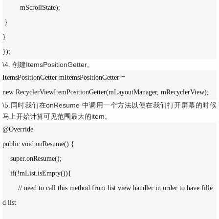
         mScrollState);

 }

}

});
\4. 创建ItemsPositionGetter。
ItemsPositionGetter mItemsPositionGetter = 

new RecyclerViewItemPositionGetter(mLayoutManager, mRecyclerView);
\5.同时我们在onResume 中调用一个方法以便在我们打开屏幕的时候
马上开始计算可见范围最大的item。
@Override

public void onResume() {

    super.onResume();

    if(!mList.isEmpty()){

        // need to call this method from list view handler in order to have fille
d list
