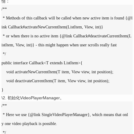
情：
/**

 * Methods of this callback will be called when new active item is found {@l
ink Callback#activateNewCurrentItem(ListItem, View, int)}

 * or when there is no active item {@link Callback#deactivateCurrentItem(L
istItem, View, int)} - this might happen when user scrolls really fast

 */

public interface Callback<T extends ListItem>{

    void activateNewCurrentItem(T item, View view, int position);

    void deactivateCurrentItem(T item, View view, int position);

}
\2. 初始化VideoPlayerManager。
/**

 * Here we use {@link SingleVideoPlayerManager}, which means that onl
y one video playback is possible.

 */
