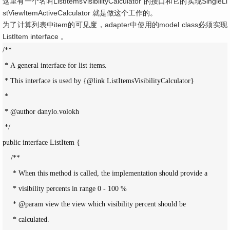
这里有一个名叫ListItemsVisibilityCalculator 的接口和它的实现SingleLi
stViewItemActiveCalculator 就是做这个工作的。
为了计算列表中item的可见度，adapter中使用的model class必须实现
ListItem interface 。
/**

 * A general interface for list items.

 * This interface is used by {@link ListItemsVisibilityCalculator}

 *

 * @author danylo.volokh

 */

public interface ListItem {

    /**

     * When this method is called, the implementation should provide a

     * visibility percents in range 0 - 100 %

     * @param view the view which visibility percent should be

     * calculated.
