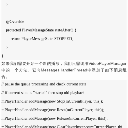
    }

    @Override

    protected PlayerMessageState stateAfter() {

        return PlayerMessageState.STOPPED;

    }

}
如果我们需要开始一个新的播放，我们只需调用VideoPlayerManager
中的一个方法。它向MessagesHandlerThread中添加了如下消息组
合。
// pause the queue processing and check current state

// if current state is "started" then stop old playback

mPlayerHandler.addMessage(new Stop(mCurrentPlayer, this));

mPlayerHandler.addMessage(new Reset(mCurrentPlayer, this));

mPlayerHandler.addMessage(new Release(mCurrentPlayer, this));

mPlayerHandler.addMessage(new ClearPlayerInstance(mCurrentPlayer, thi