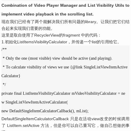
Combination of Video Player Manager and List Visibility Utils to
implement video playback in the scrolling list.
现在我们已经有了两个能解决我们所有问题的library。让我们把它们结
合起来实现我们需要的功能。
这里是取自使用了RecyclerView的fragment 中的代码：
1.初始化ListItemsVisibilityCalculator，并传递一个list的引用给它。
/**

 * Only the one (most visible) view should be active (and playing).

 * To calculate visibility of views we use {@link SingleListViewItemActive
Calculator}

 */

private final ListItemsVisibilityCalculator mVideoVisibilityCalculator = ne
w SingleListViewItemActiveCalculator(

new DefaultSingleItemCalculatorCallback(), mList);
DefaultSingleItemCalculatorCallback 只是在活动view改变的时候调用
了 ListItem.setActive 方法，但是你可以自己重写它，做自己想做的事