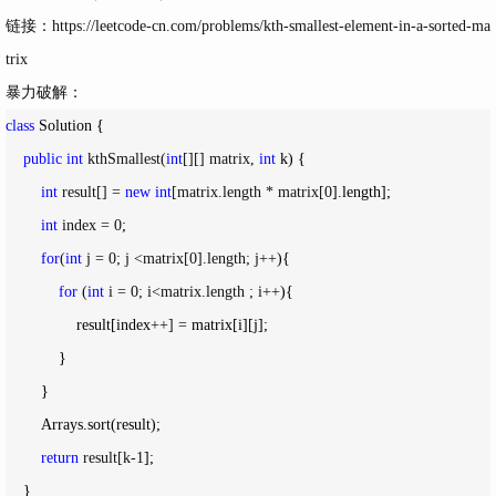
链接：https://leetcode-cn.com/problems/kth-smallest-element-in-a-sorted-ma
trix
暴力破解：
class
 Solution {

public
int
 kthSmallest(
int
[][] matrix, 
int
 k) {

int
 result[] = 
new
int
[matrix.length * matrix[0
].length];

int
 index = 0
;

for
(
int
 j = 0; j <matrix[0].length; j++
){

for
 (
int
 i = 0; i<matrix.length ; i++
){

                result[index
++] =
 matrix[i][j];

            }

        }

        Arrays.sort(result);

return
 result[k-1
];

    }
