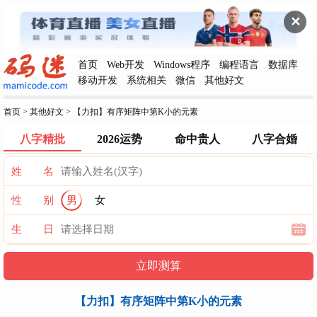
✕
首页
Web开发
Windows程序
编程语言
数据库
移动开发
系统相关
微信
其他好文
首页
>
其他好文
>
【力扣】有序矩阵中第K小的元素
八字精批
2026运势
命中贵人
八字合婚
姓 名
性 别
男
女
生 日
【力扣】有序矩阵中第K小的元素