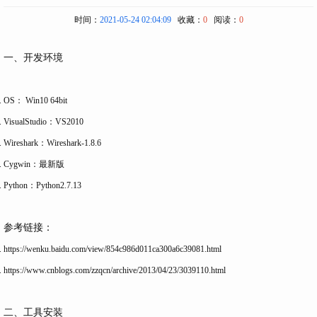
时间：
2021-05-24 02:04:09
收藏：
0
阅读：
0
一、开发环境
OS： Win10 64bit
VisualStudio：VS2010
Wireshark：Wireshark-1.8.6
Cygwin：最新版
Python：Python2.7.13
参考链接：
https://wenku.baidu.com/view/854c986d011ca300a6c39081.html
https://www.cnblogs.com/zzqcn/archive/2013/04/23/3039110.html
二、工具安装