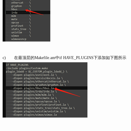
c) 在最顶层的Makefile.am中if HAVE_PLUGINS下添加如下图所示