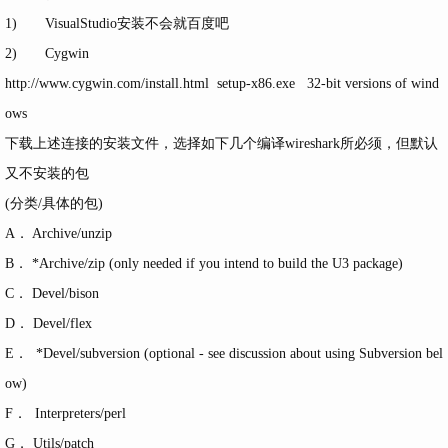
1) VisualStudio安装不会就百度吧
2) Cygwin
http://www.cygwin.com/install.html
setup-x86.exe 32-bit versions of wind
ows
下载上述连接的安装文件，选择如下几个编译wireshark所必须，但默认
又不安装的包
(分类/具体的包)
A． Archive/unzip
B． *Archive/zip (only needed if you intend to build the U3 package)
C． Devel/bison
D． Devel/flex
E． *Devel/subversion (optional - see discussion about using Subversion bel
ow)
F． Interpreters/perl
G． Utils/patch