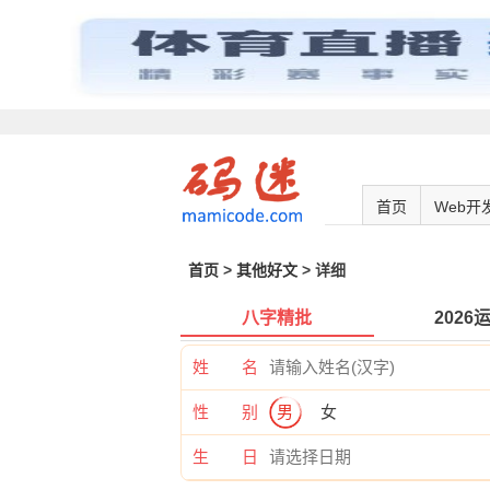
首页
Web开
首页
>
其他好文
> 详细
八字精批
2026
姓 名
性 别
男
女
生 日