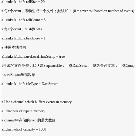
a1.sinks.k1.hdfs.rollSize = 20

# 每x个event，滚动生成一个文件；默认10； (0 = never roll based on number of events)

a1.sinks.k1.hdfs.rollCount = 5

# 每x个event，flush到hdfs

a1.sinks.k1.hdfs.batchSize = 1

# 使用本地时间

a1.sinks.k1.hdfs.useLocalTimeStamp = true

#生成的文件类型，默认是Sequencefile；可选DataStream，则为普通文本；可选Comp
ressedStream压缩数据

a1.sinks.k1.hdfs.fileType = DataStream

# Use a channel which buffers events in memory

a1.channels.c1.type = memory

# channel中存储的event的最大数目

a1.channels.c1.capacity = 1000
