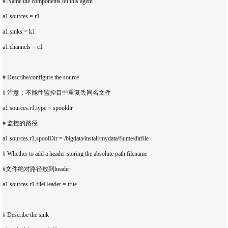
# Name the components on this agent

a1.sources = r1

a1.sinks = k1

a1.channels = c1

# Describe/configure the source

# 注意：不能往监控目中重复丢同名文件

a1.sources.r1.type = spooldir

# 监控的路径

a1.sources.r1.spoolDir = /bigdata/install/mydata/flume/dirfile

# Whether to add a header storing the absolute path filename

#文件绝对路径放到header

a1.sources.r1.fileHeader = true

# Describe the sink
