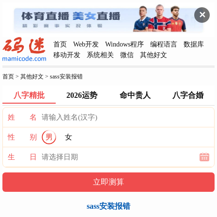
✕
首页
Web开发
Windows程序
编程语言
数据库
移动开发
系统相关
微信
其他好文
首页
>
其他好文
>
sass安装报错
八字精批
2026运势
命中贵人
八字合婚
姓 名
性 别
男
女
生 日
sass安装报错