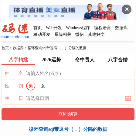
✕
首页
Web开发
Windows程序
编程语言
数据库
移动开发
系统相关
微信
其他好文
首页
>
数据库
>
循环查询sql带逗号（，）分隔的数据
八字精批
2026运势
命中贵人
八字合婚
姓 名
性 别
男
女
生 日
循环查询sql带逗号（，）分隔的数据