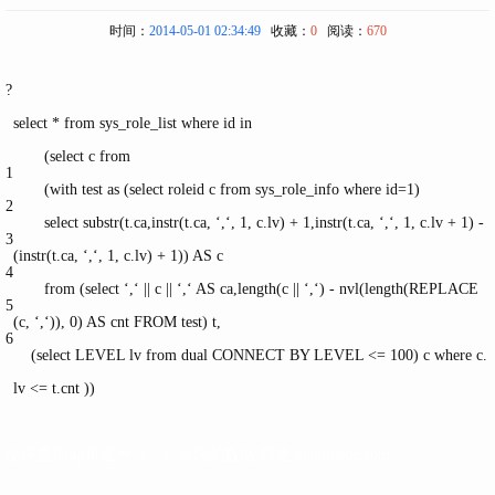
时间：
2014-05-01 02:34:49
收藏：
0
阅读：
670
?
select
*
from
sys_role_list
where
id
in
(
select
c
from
1
(with test
as
(
select
roleid c
from
sys_role_info
where
id=1)
2
select
substr(t.ca,instr(t.ca,
‘,‘
, 1, c.lv) + 1,instr(t.ca,
‘,‘
, 1, c.lv + 1) -
3
(instr(t.ca,
‘,‘
, 1, c.lv) + 1)) AS c
4
from
(
select
‘,‘
|| c ||
‘,‘
AS ca,length(c ||
‘,‘
) - nvl(length(REPLACE
5
(c,
‘,‘
)), 0) AS cnt FROM test) t,
6
(
select
LEVEL lv
from
dual CONNECT BY LEVEL <= 100) c
where
c.
lv <= t.cnt ))
循环查询sql带逗号（，）分隔的数据,码迷,mamicode.com